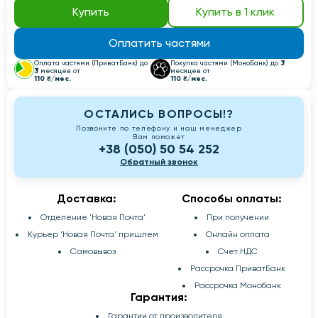
Купить
Купить в 1 клик
Оплатить частями
3
Оплата частями (ПриватБанк) до
Покупка частями (МоноБанк) до
3
месяцев от
месяцев от
110 ₴/мес.
110 ₴/мес.
ОСТАЛИСЬ ВОПРОСЫ!?
Позвоните по телефону и наш менеджер
Вам поможет
+38 (050) 50 54 252
Обратный звонок
Доставка:
Способы оплаты:
Отделение 'Новая Почта'
При получении
Курьер 'Новая Почта' пришлем
Онлайн оплата
Самовывоз
Счет НДС
Рассрочка ПриватБанк
Рассрочка Монобанк
Гарантия:
Гарантии от производителя