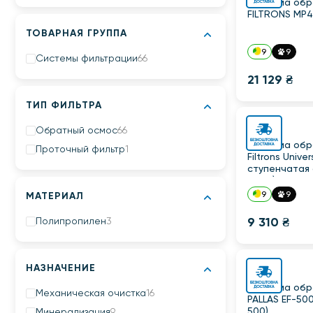
Система обр
FILTRONS MP4
ТОВАРНАЯ ГРУППА
9
9
Системы фильтрации
66
21 129 ₴
ТИП ФИЛЬТРА
Обратный осмос
66
Система обр
Проточный фильтр
1
Filtrons Unive
ступенчатая 
PUMP)
9
9
МАТЕРИАЛ
9 310 ₴
Полипропилен
3
НАЗНАЧЕНИЕ
Система обр
Механическая очистка
16
PALLAS EF-500
500)
Минерализация
9