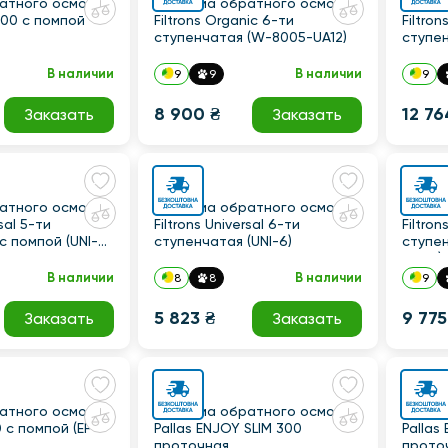
атного осмоса
Система обратного осмоса
Систе
00 с помпой
Filtrons Organic 6-ти
Filtro
ступенчатая (W-8005-UA12)
ступе
8005P-
В наличии
В наличии
9
9
9
8 900 ₴
12 76
Заказать
Заказать
атного осмоса
Система обратного осмоса
Систе
rsal 5-ти
Filtrons Universal 6-ти
Filtron
с помпой (UNI-5
ступенчатая (UNI-6)
ступен
PUMP)
В наличии
В наличии
8
8
9
5 823 ₴
9 775
Заказать
Заказать
атного осмоса
Система обратного осмоса
Систе
 с помпой (EF-
Pallas ENJOY SLIM 300
Pallas
проточная
прото