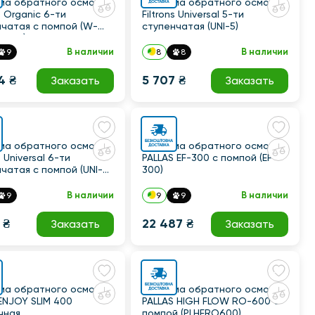
ма обратного осмоса
Система обратного осмоса
ns Organic 6-ти
Filtrons Universal 5-ти
нчатая с помпой (W-
ступенчатая (UNI-5)
UA12)
В наличии
В наличии
9
8
8
4 ₴
5 707 ₴
Заказать
Заказать
ма обратного осмоса
Система обратного осмоса
s Universal 6-ти
PALLAS EF-300 с помпой (EF-
чатая с помпой (UNI-6
300)
В наличии
В наличии
9
9
9
 ₴
22 487 ₴
Заказать
Заказать
ма обратного осмоса
Система обратного осмоса
 ENJOY SLIM 400
PALLAS HIGH FLOW RO-600 с
чная
помпой (PLHFRO600)