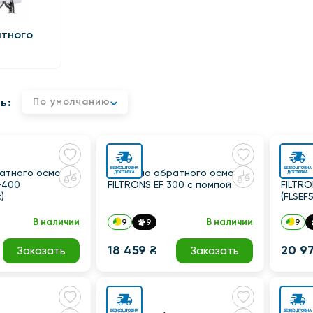
тного
ь:
По умолчанию
атного осмоса
Система обратного осмоса
Систе
-400
FILTRONS EF 300 с помпой
FILTRO
)
(FLSEF
В наличии
В наличии
9
9
9
18 459 ₴
20 97
Заказать
Заказать