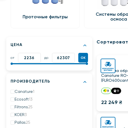
Системы обра
Проточные фильтры
осмоса
Сортироват
ЦЕНА
от
до
ОК
Система обр
Canature RO
(FLRO400cant
ПРОИЗВОДИТЕЛЬ
9
9
Canature
1
Ecosoft
13
22 249 ₴
Filtrons
25
KOER
3
Pallas
25