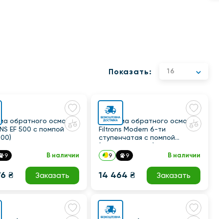
Показать:
16
ма обратного осмоса
Система обратного осмоса
NS EF 500 с помпой
Filtrons Modern 6-ти
500)
ступенчатая с помпой
(Modern-6 PUMP)
В наличии
В наличии
9
9
9
6 ₴
14 464 ₴
Заказать
Заказать