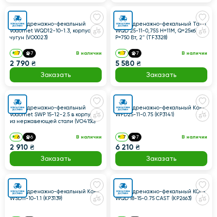
Насос дренажно-фекальный
Насос дренажно-фекальный Taifu
Vodomet WQD12-10-1.3, корпус
WQD 25-11-0,75S Н=11М, Q=25кбМ,
чугун (VO0023)
P=750 Вт, 2" (TF3328)
7
7
В наличии
7
7
В наличии
2 790 ₴
5 580 ₴
Заказать
Заказать
Насос дренажно-фекальный
Насос дренажно-фекальный Koer
Vodomet SWP 15-12-2.5 в корпусе
WFD25-11-0.75 (KP3141)
из нержавеющей стали (VO4150)
6
6
В наличии
7
7
В наличии
2 910 ₴
6 210 ₴
Заказать
Заказать
Насос дренажно-фекальный Koer
Насос дренажно-фекальный KOER
WSD11-10-1.1 (KP3139)
WQD 18-15-0.75 CAST (KP2663)