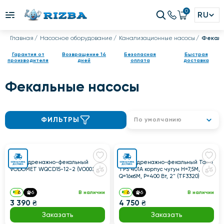
0
RU
Главная
Насосное оборудование
Канализационные насосы
Фекаль
Гарантия от
Возвращение 14
Безопасная
Быстрая
производителя
дней
оплата
доставка
Фекальные насосы
ФИЛЬТРЫ
По умолчанию
Насос дренажно-фекальный
Насос дренажно-фекальный Taifu
VODOMET WQCD15-12-2 (VO0024)
TPS 401A корпус чугун Н=7,5М,
Q=16кбМ, P=400 Вт, 2" (TF3320)
6
6
В наличии
6
6
В наличии
3 390 ₴
4 750 ₴
Заказать
Заказать