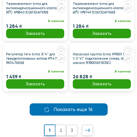
Термоэлемент Icma для
Термоэлемент Icma для
антиконденсационного клапана
антиконденсационного клапана
55°C №5840 (C06132AF1055)
60°C №8749 (C06132AF1060)
В наличии
В наличии
1 284 ₴
1 284 ₴
Заказать
Заказать
Регулятор тяги Icma 3/4" для
Насосная группа Icma №R001 1
твердотопливных котлов №147
1/2"x1" подключение слева, без
(90147AE06)
насоса (93R001AFS53SC)
В наличии
В наличии
1 459 ₴
26 828 ₴
Заказать
Заказать
Показать еще 16
1
2
3