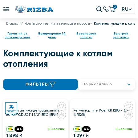
0
RU
Главная
Котлы отопления и тепловые насосы
Комплектующие к котл
Гарантия от
Возвращение 14
Безопасная
Быстрая
производителя
дней
оплата
доставка
Комплектующие к котлам
отопления
ФИЛЬТРЫ
По умолчанию
Клапан антиконденсационный
Регулятор тяги Koer KR.1280 - 3/4"
EUROPRODUCT 1 1/2" 55°С (EP6139)
(KR5218)
4
4
В наличии
4
4
В наличии
1 898 ₴
1 297 ₴