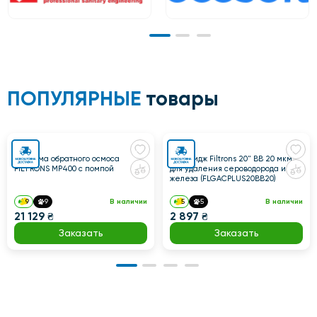
ПОПУЛЯРНЫЕ
товары
Система обратного осмоса
Картридж Filtrons 20" BB 20 мкм
FILTRONS MP400 с помпой
для удаления сероводорода и
железа (FLGACPLUS20BB20)
9
9
В наличии
5
5
В наличии
21 129 ₴
2 897 ₴
Заказать
Заказать