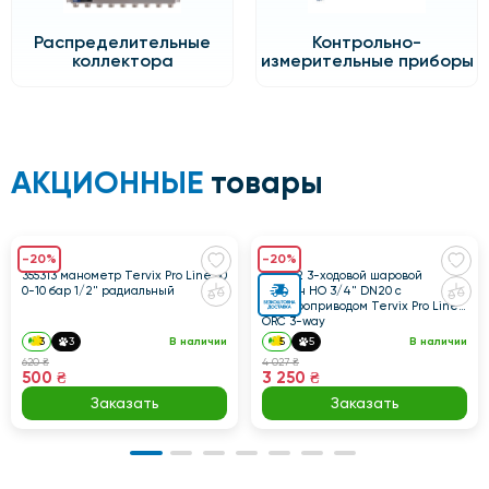
Распределительные
Контрольно-
коллектора
измерительные приборы
АКЦИОННЫЕ
товары
-20%
-20%
355313 манометр Tervix Pro Line 80
202122 3-ходовой шаровой
0-10 бар 1/2" радиальный
клапан НО 3/4" DN20 с
электроприводом Tervix Pro Line
ORC 3-way
3
3
В наличии
5
5
В наличии
620 ₴
4 027 ₴
500 ₴
3 250 ₴
Заказать
Заказать