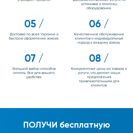
установке и монтажу
оборудования.
05 /
06 /
Доставка по всей Украине и
Качественное обслуживание
быстрое оформление заказа.
клиентов и индивидуальный
подход к каждому заказу.
07 /
08 /
Большой выбор способов
Конкурентные цены на товары и
оплаты. Все для вашего
услуги, что делает наши
удобства.
предложения
привлекательными для
клиентов.
ПОЛУЧИ
бесплатную