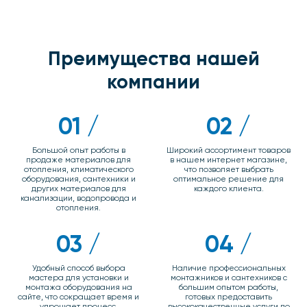
Преимущества нашей
компании
01 /
02 /
Большой опыт работы в
Широкий ассортимент товаров
продаже материалов для
в нашем интернет магазине,
отопления, климатического
что позволяет выбрать
оборудования, сантехники и
оптимальное решение для
других материалов для
каждого клиента.
канализации, водопровода и
отопления.
03 /
04 /
Удобный способ выбора
Наличие профессиональных
мастера для установки и
монтажников и сантехников с
монтажа оборудования на
большим опытом работы,
сайте, что сокращает время и
готовых предоставить
упрощает процесс.
высококачественные услуги по