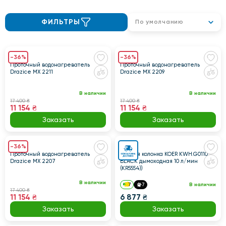
ФИЛЬТРЫ
По умолчанию
-36%
-36%
Проточный водонагреватель
Проточный водонагреватель
Drazice MX 2211
Drazice MX 2209
В наличии
В наличии
17 400 ₴
17 400 ₴
11 154 ₴
11 154 ₴
Заказать
Заказать
-36%
Проточный водонагреватель
Газовая колонка KOER KWH.G0110
Drazice MX 2207
BLACK дымоходная 10 л/мин
(KR5554))
В наличии
7
7
В наличии
17 400 ₴
11 154 ₴
6 877 ₴
Заказать
Заказать