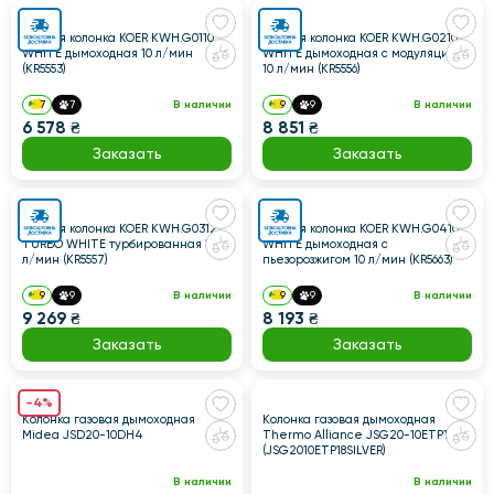
Газовая колонка KOER KWH.G0110
Газовая колонка KOER KWH.G0210
WHITE дымоходная 10 л/мин
WHITE дымоходная с модуляцией
(KR5553)
10 л/мин (KR5556)
7
7
В наличии
9
9
В наличии
6 578 ₴
8 851 ₴
Заказать
Заказать
Газовая колонка KOER KWH.G0312
Газовая колонка KOER KWH.G0410
TURBO WHITE турбированная 12
WHITE дымоходная с
л/мин (KR5557)
пьезорозжигом 10 л/мин (KR5663)
9
9
В наличии
9
9
В наличии
9 269 ₴
8 193 ₴
Заказать
Заказать
-4%
Колонка газовая дымоходная
Колонка газовая дымоходная
Midea JSD20-10DH4
Thermo Alliance JSG20-10ETP18
(JSG2010ETP18SILVER)
В наличии
В наличии