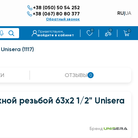
+38 (050) 50 54 252
RU
|
UA
+38 (067) 80 80 377
Обратный звонок
0
0
0
Приветствуем,
войдите в кабинет
nisera (1117)
КИ
ОТЗЫВЫ
0
ной резьбой 63x2 1/2" Unisera
Бренд: