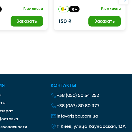
В наличии
В наличии
4
4
150 ₴
Заказать
Заказать
ИЯ
КОНТАКТЫ
и
+38 (050) 50 54 252
сты
+38 (067) 80 80 377
озврат
info@rizba.com.ua
Доставка
г. Киев, улица Каунасская, 13А
безопасности