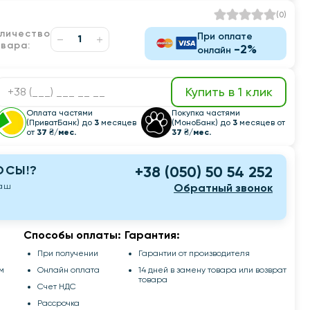
(
0
)
оличество
При оплате
овара:
-2%
онлайн
Купить в 1 клик
Оплата частями
Покупка частями
(ПриватБанк) до
3
месяцев
(МоноБанк) до
3
месяцев от
от
37 ₴/мес.
37 ₴/мес.
ОСЫ!?
+38 (050) 50 54 252
наш
Обратный звонок
Способы оплаты:
Гарантия:
При получении
Гарантии от производителя
м
Онлайн оплата
14 дней в замену товара или возврат
товара
Счет НДС
Рассрочка