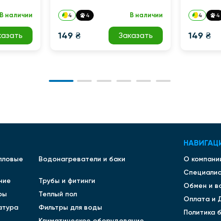
В наличии
В наличии
4
4
4
4
149 ₴
149 ₴
казать
Заказать
В
НАВИГАЦ
епловые
Водонагреватели и баки
О компани
Специали
ние
Трубы и фитинги
Обмен и в
ры
Теплый пол
Оплата и 
атура
Фильтры для воды
Политика 
Климатическое оборудование