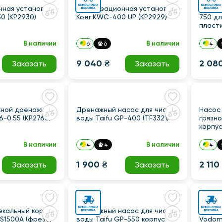
нная установка
Канализационная установка
Насос
0 (KP2930)
Koer KWC-400 UP (KP2929)
750 дл
пласти
P=750 
В наличии
В наличии
6
6
4
9 040 ₴
2 08
Заказать
Заказать
жной дренажный
Дренажный насос для чистой
Насос
6-0.55 (KP2766)
воды Taifu GP-400 (TF3321)
грязно
корпус
Q=13кб
В наличии
В наличии
4
4
4
1 900 ₴
2 110
Заказать
Заказать
кальный корпус
Дренажный насос для чистой
Насос
PS1500A (фреза)
воды Taifu GP-550 корпус
Vodom