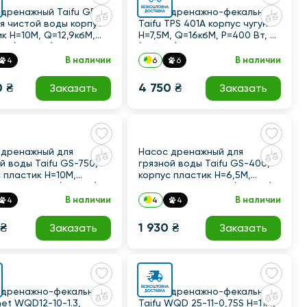
 дренажный Taifu GP-
Насос дренажно-фекальный
я чистой воды корпус
Taifu TPS 401A корпус чугун
к Н=10М, Q=12,9кбМ,
Н=7,5М, Q=16кбМ, P=400 Вт, 2"
Вт (TF0054)
(TF3320)
В наличии
В наличии
4
6
6
0 ₴
4 750 ₴
Заказать
Заказать
 дренажный для
Насос дренажный для
й воды Taifu GS-750,
грязной воды Taifu GS-400,
 пластик Н=10М,
корпус пластик Н=6,5М,
М, P=750 Вт (TF3323)
Q=7,5кбМ, P=400 Вт (TF3322)
В наличии
В наличии
4
4
4
 ₴
1 930 ₴
Заказать
Заказать
 дренажно-фекальный
Насос дренажно-фекальный
et WQD12-10-1.3,
Taifu WQD 25-11-0,75S Н=11М,