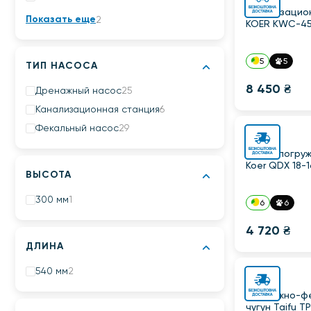
Канализацио
Показать еще
2
KOER KWC-45
5
5
ТИП НАСОСА
8 450 ₴
Дренажный насос
25
Канализационная станция
6
Фекальный насос
29
Насос погру
Koer QDX 18-1
ВЫСОТА
300 мм
1
6
6
4 720 ₴
ДЛИНА
540 мм
2
Дренажно-фе
чугун Taifu T