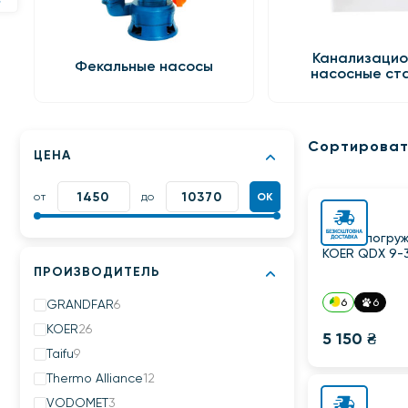
Канализаци
Фекальные насосы
насосные ст
Сортироват
ЦЕНА
от
до
ОК
Насос погру
KOER QDX 9-3
ПРОИЗВОДИТЕЛЬ
6
6
GRANDFAR
6
KOER
26
5 150 ₴
Taifu
9
Thermo Alliance
12
VODOMET
3