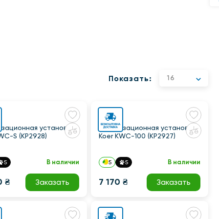
Показать:
16
изационная установка
Канализационная установка
WC-S (KP2928)
Koer KWC-100 (KP2927)
В наличии
В наличии
5
5
5
0 ₴
7 170 ₴
Заказать
Заказать