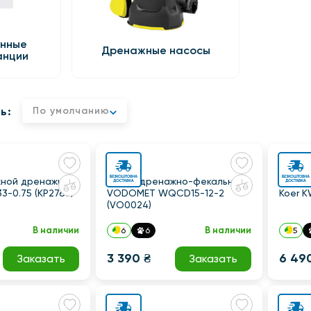
онные
Дренажные насосы
анции
ь:
По умолчанию
жной дренажный
Насос дренажно-фекальный
Канал
3-0.75 (KP2767)
VODOMET WQCD15-12-2
Koer K
(VO0024)
В наличии
В наличии
6
6
5
3 390 ₴
6 49
Заказать
Заказать