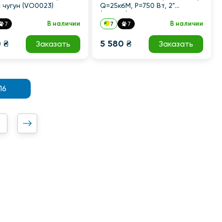
 чугун (VO0023)
Q=25кбМ, P=750 Вт, 2"
(TF3328)
В наличии
В наличии
7
7
7
 ₴
5 580 ₴
Заказать
Заказать
16