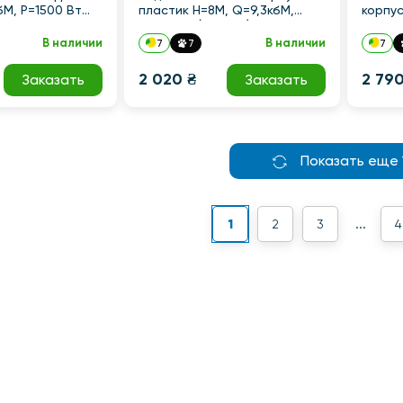
бМ, P=1500 Вт
пластик Н=8М, Q=9,3кбМ,
корпус
P=550 Вт (TF0027)
В наличии
В наличии
7
7
7
2 020 ₴
2 790
Заказать
Заказать
Показать еще 
1
2
3
4