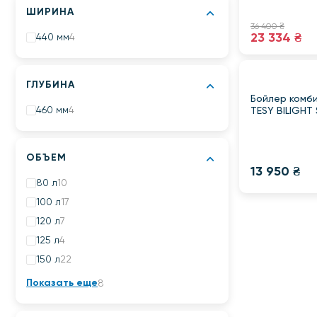
ШИРИНА
36 400 ₴
23 334 ₴
440 мм
4
ГЛУБИНА
Бойлер комб
460 мм
4
TESY BILIGHT 
ОБЪЕМ
13 950 ₴
80 л
10
100 л
17
120 л
7
125 л
4
150 л
22
Показать еще
8