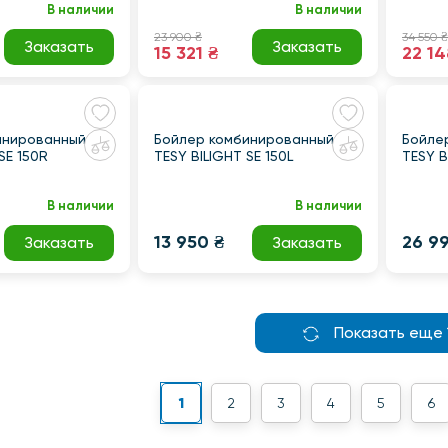
В наличии
В наличии
23 900 ₴
34 550 ₴
Заказать
Заказать
15 321 ₴
22 14
инированный
Бойлер комбинированный
Бойле
SE 150R
TESY BILIGHT SE 150L
TESY B
В наличии
В наличии
13 950 ₴
26 99
Заказать
Заказать
Показать еще 
1
2
3
4
5
6