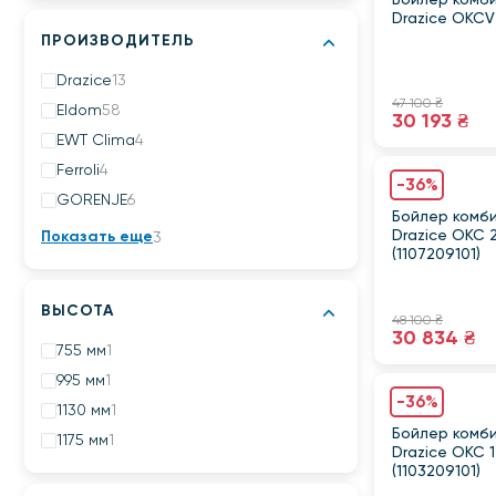
Drazice OKCV
ПРОИЗВОДИТЕЛЬ
Drazice
13
47 100 ₴
Eldom
58
30 193 ₴
EWT Clima
4
Ferroli
4
-36%
GORENJE
6
Бойлер комб
Drazice OKC 
Показать еще
3
(1107209101)
ВЫСОТА
48 100 ₴
30 834 ₴
755 мм
1
995 мм
1
-36%
1130 мм
1
Бойлер комб
1175 мм
1
Drazice OKC 
(1103209101)