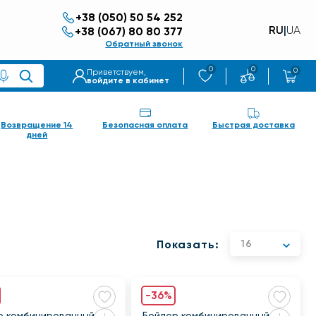
+38 (050) 50 54 252
RU
|
UA
+38 (067) 80 80 377
Обратный звонок
0
0
0
Приветствуем,
войдите в кабинет
Возвращение 14
Безопасная оплата
Быстрая доставка
дней
Показать:
16
-36%
р комбинированный
Бойлер комбинированный