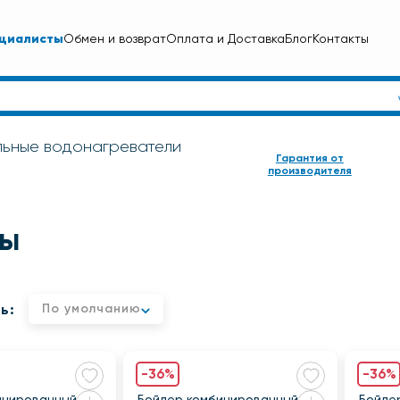
циалисты
Обмен и возврат
Оплата и Доставка
Блог
Контакты
льные водонагреватели
Гарантия от
производителя
ры
ь:
По умолчанию
-36%
-36%
инированный
Бойлер комбинированный
Бойле