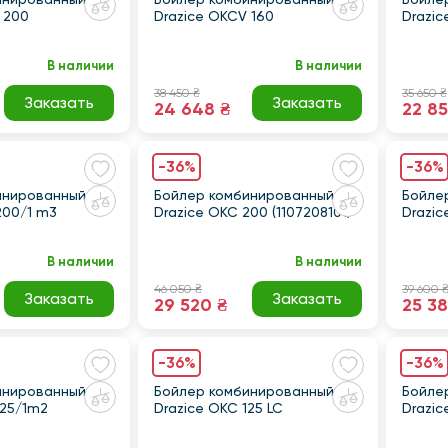
 200
Drazice OKCV 160
Drazic
В наличии
В наличии
38 450 ₴
35 650 ₴
Заказать
Заказать
24 648 ₴
22 85
-36%
-36%
инированный
Бойлер комбинированный
Бойле
200/1 m3
Drazice OKC 200 (1107208101)
Drazic
В наличии
В наличии
46 050 ₴
39 600 
Заказать
Заказать
29 520 ₴
25 38
-36%
-36%
инированный
Бойлер комбинированный
Бойле
125/1m2
Drazice OKC 125 LC
Drazic