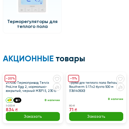
Терморегуляторы для
теплого пола
АКЦИОННЫЕ
товары
-20%
-11%
217030 Термопривод Tervix
Труба для теплого пола Rehau
ProLine Egg 2, нормально-
Rautherm S 17x2 бухта 500 м
закрытый, черный M30*1.5, 230 В
(136140500)
В наличии
3
3
В наличии
1 033 ₴
80 ₴
834 ₴
71 ₴
Заказать
Заказать