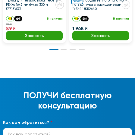
Труба для теплого пола Tece SLQ
Коллектор для теплого пола KOER
PE-Xc 16x2 мм бухта 300 м
на 3 контура с расходомерами 1
(77131630)
"х3/4" (KR2640)
5
5
В наличии
6
6
В наличии
98 ₴
89 ₴
1 968 ₴
Заказать
Заказать
ПОЛУЧИ
бесплатную
консультацию
Как вам обратиться?
*