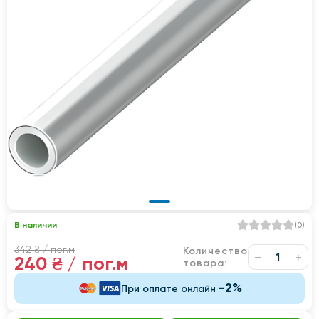
В наличии
(
0
)
342 ₴
/ пог.м
Количество
240 ₴
/ пог.м
товара:
-2%
При оплате онлайн