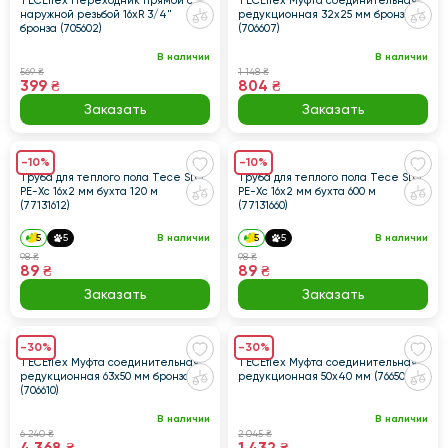
TECEflex Переходник прямой с
TECEflex Муфта соединительная
наружной резьбой 16xR 3/4"
редукционная 32x25 мм бронза
бронза (705602)
(706607)
В наличии
В наличии
569 ₴
1 148 ₴
399 ₴
804 ₴
Заказать
Заказать
-10%
-10%
Труба для теплого пола Tece SLQ
Труба для теплого пола Tece SLQ
PE-Xc 16x2 мм бухта 120 м
PE-Xc 16x2 мм бухта 600 м
(77131612)
(77131660)
5
5
В наличии
5
5
В наличии
98 ₴
98 ₴
89 ₴
89 ₴
Заказать
Заказать
-30%
-30%
TECEflex Муфта соединительная
TECEflex Муфта соединительная
редукционная 63x50 мм бронза
редукционная 50х40 мм (766509)
(706610)
В наличии
В наличии
6 240 ₴
2 045 ₴