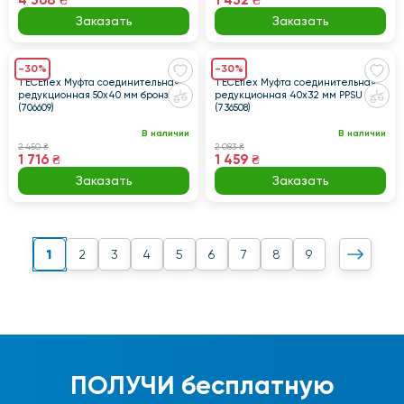
4 368 ₴
1 432 ₴
Заказать
Заказать
-30%
-30%
TECEflex Муфта соединительная
TECEflex Муфта соединительная
редукционная 50x40 мм бронза
редукционная 40х32 мм PPSU
(706609)
(736508)
В наличии
В наличии
2 450 ₴
2 083 ₴
1 716 ₴
1 459 ₴
Заказать
Заказать
1
2
3
4
5
6
7
8
9
ПОЛУЧИ
бесплатную