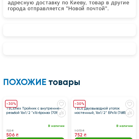
адресную доставку по Киеву, товар в другие
города отправляется "Новой почтой".
ПОХОЖИЕ
товары
-30%
-30%
TECEflex Тройник с внутренней
TECE Двуовыводной уголок
резьбой 16х1/2 "х16 бронза (709801)
настенный, 16х1/2" ВРх16 (768501)
В наличии
В наличии
722 ₴
1 073 ₴
506 ₴
752 ₴