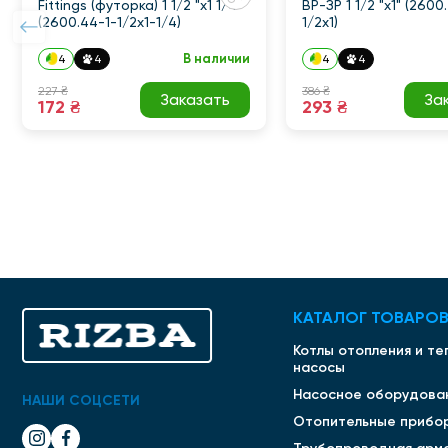
Fittings (футорка) 1 1/2 "x1 1/4"
ВР-ЗР 1 1/2 "x1" (2600
(2600.44-1-1/2x1-1/4)
1/2x1)
В наличии
4
4
4
4
227 ₴
386 ₴
Заказать
За
172 ₴
293 ₴
КАТАЛОГ ТОВАРО
Котлы отопления и т
насосы
Насосное оборудова
НАШИ СОЦСЕТИ
Отопительные прибо