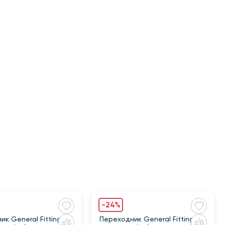
-24%
к General Fittings
Переходник General Fittings