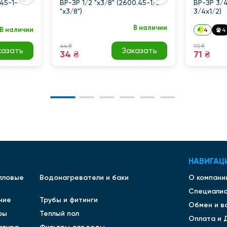
.45-1-
ВР-ЗР 1/2 "x3/8" (2600.45-1/2
ВР-ЗР 3/4
"x3/8")
3/4x1/2)
В наличии
В наличии
4
4
44 ₴
93 ₴
казать
Заказать
34 ₴
71 ₴
В
НАВИГАЦ
епловые
Водонагреватели и баки
О компани
Специали
ние
Трубы и фитинги
Обмен и в
ры
Теплый пол
Оплата и 