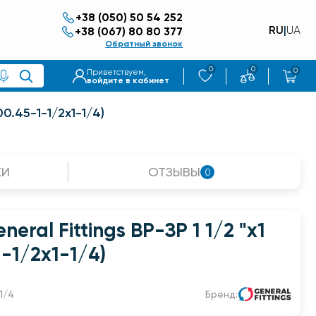
+38 (050) 50 54 252
RU
|
UA
+38 (067) 80 80 377
Обратный звонок
0
0
0
Приветствуем,
войдите в кабинет
00.45-1-1/2x1-1/4)
КИ
ОТЗЫВЫ
0
eral Fittings ВР-ЗР 1 1/2 "x1
1-1/2x1-1/4)
1/4
Бренд: