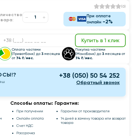
(
0
)
оличество
При оплате
овара:
-2%
онлайн
Купить в 1 клик
Оплата частями
Покупка частями
(ПриватБанк) до
3
месяцев
(МоноБанк) до
3
месяцев от
от
74 ₴/мес.
74 ₴/мес.
ОСЫ!?
+38 (050) 50 54 252
наш
Обратный звонок
Способы оплаты:
Гарантия:
При получении
Гарантии от производителя
м
Онлайн оплата
14 дней в замену товара или возврат
товара
Счет НДС
Рассрочка