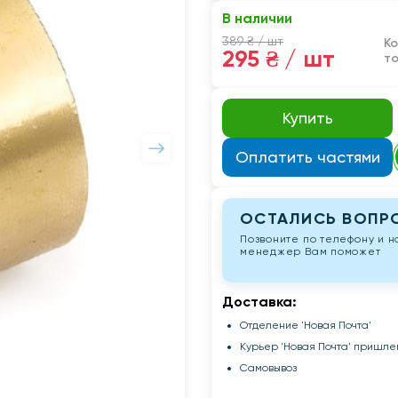
В наличии
389 ₴
/ шт
К
295 ₴
/ шт
т
Купить
Оплатить частями
ОСТАЛИСЬ ВОПР
Позвоните по телефону и 
менеджер Вам поможет
Доставка:
Отделение 'Новая Почта'
Курьер 'Новая Почта' пришле
Самовывоз