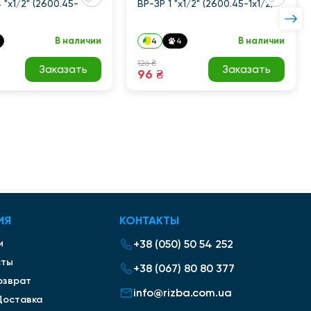
 "x1/2" (2600.45-
ВР-ЗР 1 "x1/2" (2600.45-1x1/2)
В наличии
В наличии
4
4
126 ₴
Заказать
Заказать
96 ₴
ИЯ
КОНТАКТЫ
и
+38 (050) 50 54 252
сты
+38 (067) 80 80 377
озврат
info@rizba.com.ua
Доставка