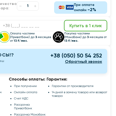
личество
При оплате
вара:
-2%
онлайн
Купить в 1 клик
Оплата частями
Покупка частями
(ПриватБанк) до
3
месяцев
(МоноБанк) до
3
месяцев от
от
13 ₴/мес.
13 ₴/мес.
ОСЫ!?
+38 (050) 50 54 252
наш
Обратный звонок
Способы оплаты:
Гарантия:
При получении
Гарантии от производителя
м
Онлайн оплата
14 дней в замену товара или возврат
товара
Счет НДС
Рассрочка
ПриватБанк
Рассрочка Монобанк