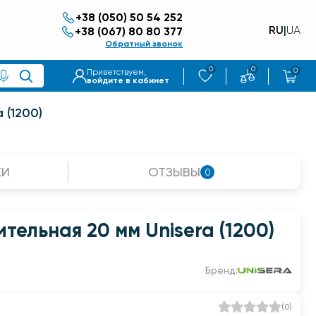
+38 (050) 50 54 252
RU
|
UA
+38 (067) 80 80 377
Обратный звонок
0
0
0
Приветствуем,
войдите в кабинет
 (1200)
КИ
ОТЗЫВЫ
0
тельная 20 мм Unisera (1200)
Бренд:
(
0
)