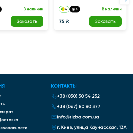
В наличии
В наличии
4
4
75 ₴
Заказать
Заказать
ИЯ
КОНТАКТЫ
и
+38 (050) 50 54 252
сты
+38 (067) 80 80 377
озврат
info@rizba.com.ua
Доставка
г. Киев, улица Каунасская, 13А
безопасности