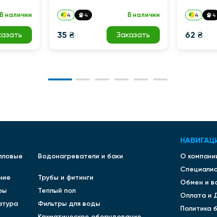
В наличии
В наличии
4
4
4
4
35 ₴
62 ₴
казать
Заказать
В
НАВИГАЦ
епловые
Водонагреватели и баки
О компани
Специали
ние
Трубы и фитинги
Обмен и в
ры
Теплый пол
Оплата и 
атура
Фильтры для воды
Политика 
Климатическое оборудование