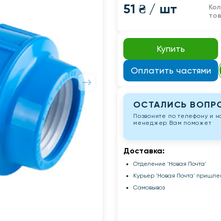
51 ₴
/ шт
Ко
то
Купить
Оплатить частями
ОСТАЛИСЬ ВОПР
Позвоните по телефону и 
менеджер Вам поможет
Доставка:
Отделение 'Новая Почта'
Курьер 'Новая Почта' пришле
Самовывоз