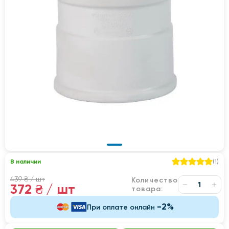
В наличии
(
1
)
439 ₴
/ шт
Количество
372 ₴
/ шт
товара:
-2%
При оплате онлайн