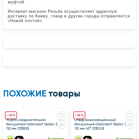
муфтой.
Интернет-магазин Резьба осуществляет адресную
доставку по Киеву, товар в другие города отправляется
«Новой почтой».
ПОХОЖИЕ
товары
-16%
-16%
Муфта соединительная
Отвод канализационный
бесшумная Ostendorf Skolan Safe
бесшумный Ostendorf Skolan Safe
110 мм (335510)
110 мм 45° (335120)
4
4
В наличии
4
4
В наличии