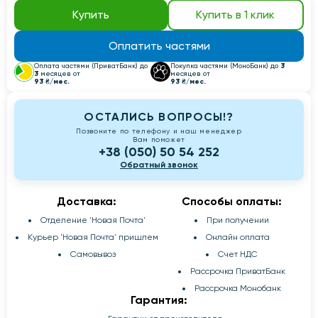
Купить
Купить в 1 клик
Оплатить частями
3
Оплата частями (ПриватБанк) до
Покупка частями (МоноБанк) до
3
месяцев от
месяцев от
93 ₴/мес.
93 ₴/мес.
ОСТАЛИСЬ ВОПРОСЫ!?
Позвоните по телефону и наш менеджер
Вам поможет
+38 (050) 50 54 252
Обратный звонок
Доставка:
Способы оплаты:
Отделение 'Новая Почта'
При получении
Курьер 'Новая Почта' пришлем
Онлайн оплата
Самовывоз
Счет НДС
Рассрочка ПриватБанк
Рассрочка Монобанк
Гарантия: