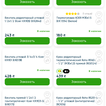
Заказать
Заказать
(
1
отзыв
)
Вентиль радиаторный угловой
Термоголовка KOER M30x1.5
1/2x1/2 (Koer KR.905) (KR2846)
(KR.1334) (Белая)
В наличии
В наличии
243 ₴
180 ₴
Заказать
Заказать
Вентиль угловой 3/4x3/4 Koer
Кран радиаторный
KR.901 (KR0138)
термостатический Roho R5160-050
- 1/2" (М30х1,5) прямой (RO0124)
В наличии
4
4
В наличии
428 ₴
439 ₴
Заказать
Заказать
Вентиль прямой 1/2x1/2
Кран радиаторный Roho R5251-050
«антипротечка» Koer KR.903-Gi
- 1/2″ угловой (антипротечка)
(KR0175)
(RO1016)