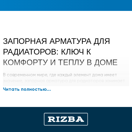
ЗАПОРНАЯ АРМАТУРА ДЛЯ
РАДИАТОРОВ: КЛЮЧ К
КОМФОРТУ И ТЕПЛУ В ДОМЕ
В современном мире, где каждый элемент дома имеет
значение, запорная арматура для радиаторов занимает
особое место. Это не просто деталь, а залог уюта и
Читать полностью...
тепла в холодное время года.
ПРЕИМУЩЕСТВА
Точное регулирование температуры поддерживает
оптимальный климат в помещении, что способствует
благоприятному самочувствию. Помогает избежать
перепадов температур, которые нежелательны для