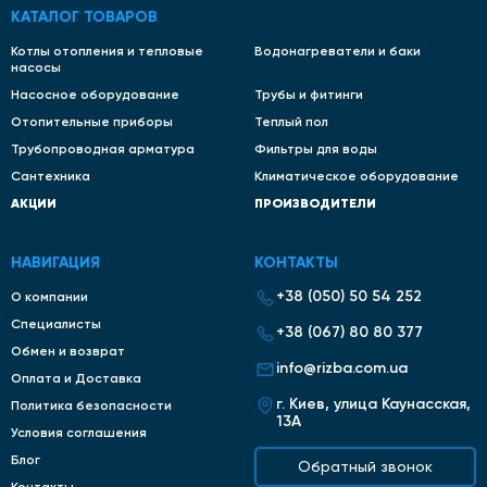
КАТАЛОГ ТОВАРОВ
здоровья и энергоэффективности дома. Например,
термостатический клапан;
Котлы отопления и тепловые
Водонагреватели и баки
насосы
Оборудование позволяет регулировать поток
теплоносителя, предотвращая его излишний расход,
Насосное оборудование
Трубы и фитинги
снижая общие затраты на отопление. Использование
Отопительные приборы
Теплый пол
шарового крана для управления тепловым потоком,
Трубопроводная арматура
Фильтры для воды
снижает расход энергии, уменьшая счета за
Сантехника
Климатическое оборудование
отопление;
АКЦИИ
ПРОИЗВОДИТЕЛИ
Инвестиция в долгосрочную работу. Например,
латунный вентиль, Giacomini, прослужит многие годы
без необходимости замены.
НАВИГАЦИЯ
КОНТАКТЫ
+38 (050) 50 54 252
Купить оборудование можно на Rizba. Здесь вас ждет
О компании
широкий ассортимент и бесплатная профессиональная
Специалисты
+38 (067) 80 80 377
помощь в выборе.
Обмен и возврат
info@rizba.com.ua
КАК ВЫБРАТЬ
Оплата и Доставка
г. Киев, улица Каунасская,
Политика безопасности
Обратите внимание на следующие моменты:
13А
Условия соглашения
Материал. Латунь или сталь? Выбор зависит от
Блог
Обратный звонок
условий эксплуатации и предпочтений. Латунь