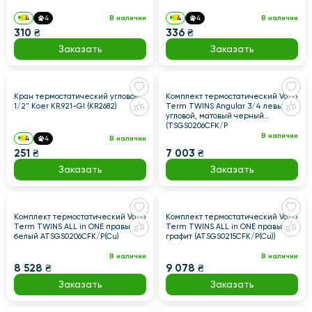
4
4
В наличии
4
4
В наличии
310 ₴
336 ₴
Заказать
Заказать
Кран термостатический угловой
Комплект термостатический Vario
1/2" Koer KR.921-GI (KR2682)
Term TWINS Angular 3/4 левый,
угловой, матовый черный
(TSGS0206CFK/P
В наличии
4
4
В наличии
251 ₴
7 003 ₴
Заказать
Заказать
Комплект термостатический Vario
Комплект термостатический Vario
Term TWINS ALL in ONE правый,
Term TWINS ALL in ONE правый,
белый ATSGS0206CFK/P(Cu)
графит (ATSGS0215CFK/P(Cu))
В наличии
В наличии
8 528 ₴
9 078 ₴
Заказать
Заказать