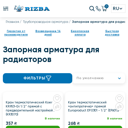
0
RU
Главная
Трубопроводная арматура
Запорная арматура для радиа
Гарантия от
Возвращение 14
Безопасная
Быстрая
производителя
дней
оплата
доставка
Запорная арматура для
радиаторов
ФИЛЬТРЫ
По умолчанию
Кран термостатический Koer
Кран термостатический
KR.953-Gi 1/2" прямой с
«антипротечка» прямой
предварительной настройкой
Europroduct EP.0301 - 1/2" (EP6013)
(KR3070)
В наличии
В наличии
357 ₴
268 ₴