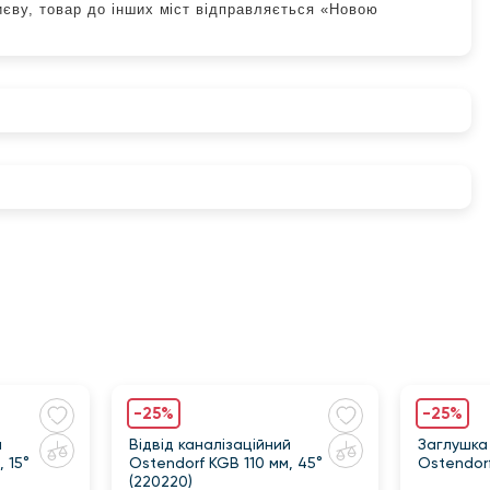
иєву, товар до інших міст відправляється «Новою
-25%
-25%
й
Відвід каналізаційний
Заглушка
 15°
Ostendorf KGB 110 мм, 45°
Ostendorf
(220220)