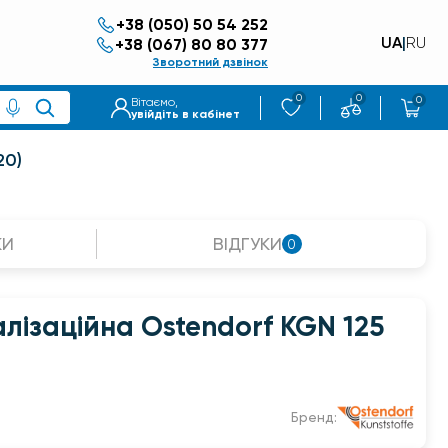
+38 (050) 50 54 252
UA
|
RU
+38 (067) 80 80 377
Зворотний дзвінок
0
0
0
Вітаємо,
увійдіть в кабінет
20)
КИ
ВІДГУКИ
0
лізаційна Ostendorf KGN 125
Бренд: