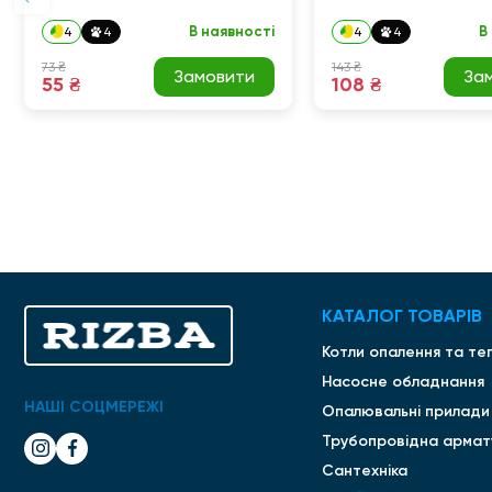
В наявності
В
4
4
4
4
73 ₴
143 ₴
Замовити
За
55 ₴
108 ₴
КАТАЛОГ ТОВАРІВ
Котли опалення та те
Насосне обладнання
НАШІ СОЦМЕРЕЖІ
Опалювальні прилади
Трубопровідна армат
Сантехніка