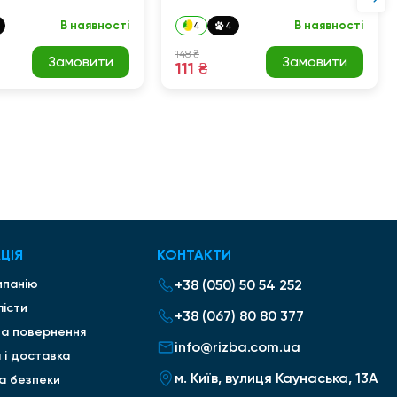
В наявності
В наявності
4
4
148 ₴
Замовити
Замовити
111 ₴
ЦІЯ
КОНТАКТИ
мпанію
+38 (050) 50 54 252
лісти
+38 (067) 80 80 377
та повернення
info@rizba.com.ua
 і доставка
м. Київ, вулиця Каунаська, 13А
ка безпеки