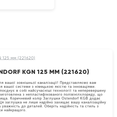
 125 мм (221620)
DORF KGN 125 ММ (221620)
ля вашої зовнішньої каналізації! Представляємо вам
я вашої системи з німецькою якістю та інноваціями.
поєднує в собі найсучасніші технології та неперевершену
 виготовлена з непластифікованого полівінілхлориду, що
довища. Коричневий колір Заглушки Ostendorf KGB додає
 Ця заглушка не лише надійно захищає вашу каналізаційну
 уважність до деталей. Оберіть надійність та стиль з
ки найкращого.