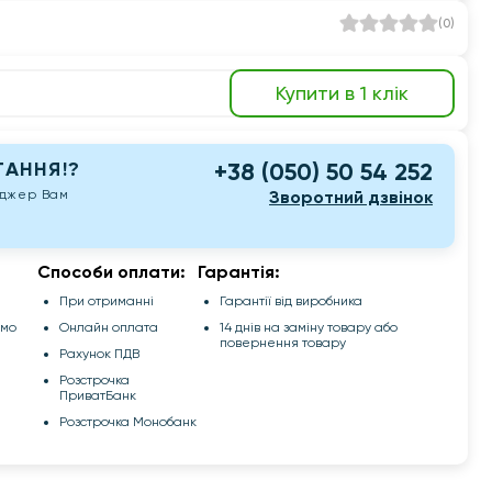
(
0
)
Купити в 1 клік
АННЯ!?
+38 (050) 50 54 252
еджер Вам
Зворотний дзвінок
Способи оплати:
Гарантія:
При отриманні
Гарантії від виробника
емо
Онлайн оплата
14 днів на заміну товару або
повернення товару
Рахунок ПДВ
Розстрочка
ПриватБанк
Розстрочка Монобанк