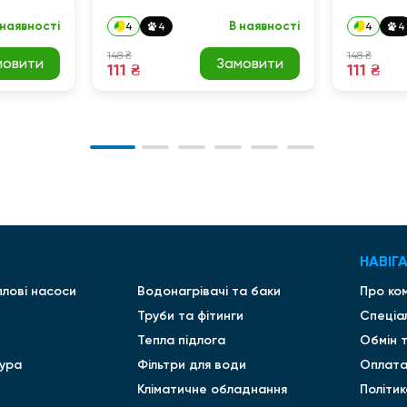
 наявності
В наявності
4
4
4
4
148 ₴
148 ₴
мовити
Замовити
111 ₴
111 ₴
НАВІГА
плові насоси
Водонагрівачі та баки
Про ко
Труби та фітинги
Спеціа
Тепла підлога
Обмін 
ура
Фільтри для води
Оплата
Кліматичне обладнання
Політи