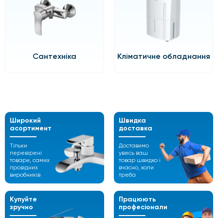
Сантехніка
Кліматичне обладнання
Широкий
Швидка
асортимент
доставка
Тільки
Доставимо
перевірені
увесь ваш
товари,
самих
товар швидко і
провідних
вчасно,
коли
виробників
треба
Купуйте
Працюють
зручно
професіонали