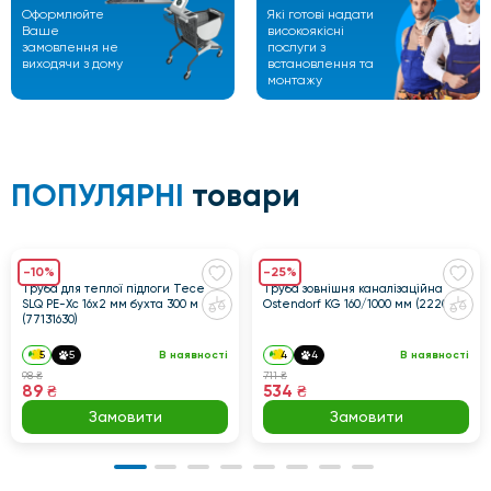
Оформлюйте
Які готові надати
Ваше
високоякісні
замовлення не
послуги з
виходячи
з дому
встановлення та
монтажу
ПОПУЛЯРНІ
товари
-10%
-25%
Труба для теплої підлоги Tece
Труба зовнішня каналізаційна
SLQ PE-Xc 16x2 мм бухта 300 м
Ostendorf KG 160/1000 мм (222010)
(77131630)
5
5
В наявності
4
4
В наявності
98 ₴
711 ₴
89 ₴
534 ₴
Замовити
Замовити