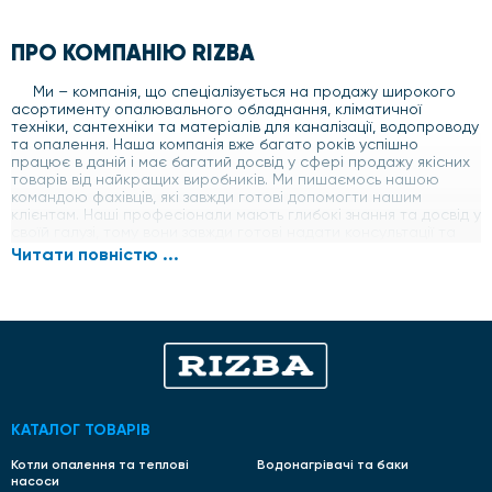
ПРО КОМПАНІЮ RIZBA
Ми – компанія, що спеціалізується на продажу широкого
асортименту опалювального обладнання, кліматичної
техніки, сантехніки та матеріалів для каналізації, водопроводу
та опалення. Наша компанія вже багато років успішно
працює в даній і має багатий досвід у сфері продажу якісних
товарів від найкращих виробників. Ми пишаємось нашою
командою фахівців, які завжди готові допомогти нашим
клієнтам. Наші професіонали мають глибокі знання та досвід у
своїй галузі, тому вони завжди готові надати консультації та
допомогу у виборі найбільш підходящих товарів для кожного
Читати повністю ...
клієнта.
Наша компанія гарантує високу якість продукції та
привабливі ціни на весь асортимент товарів. Ми постійно
стежимо за змінами на ринку та прагнемо оновлювати наш
асортимент відповідно до наших потреб клієнтів.
КАТАЛОГ ТОВАРІВ
Котли опалення та теплові
Водонагрівачі та баки
насоси