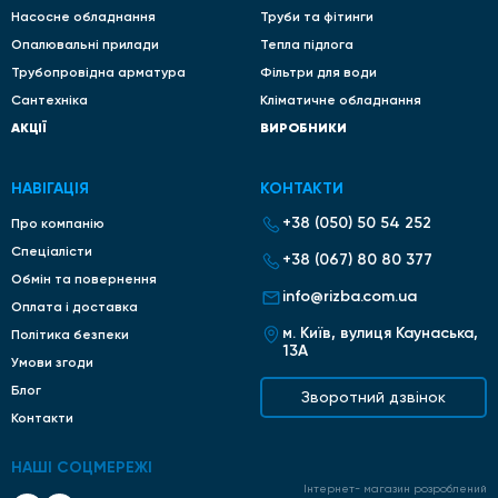
Насосне обладнання
Труби та фітинги
Опалювальні прилади
Тепла підлога
Трубопровідна арматура
Фільтри для води
Сантехніка
Кліматичне обладнання
АКЦІЇ
ВИРОБНИКИ
НАВІГАЦІЯ
КОНТАКТИ
+38 (050) 50 54 252
Про компанію
Спеціалісти
+38 (067) 80 80 377
Обмін та повернення
info@rizba.com.ua
Оплата і доставка
м. Київ, вулиця Каунаська,
Політика безпеки
13А
Умови згоди
Блог
Зворотний дзвінок
Контакти
НАШІ СОЦМЕРЕЖІ
Інтернет- магазин розроблений