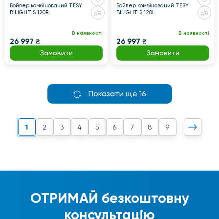
Бойлер комбінований TESY
Бойлер комбінований TESY
BILIGHT S 120R
BILIGHT S 120L
В наявності
В наявності
26 997 ₴
26 997 ₴
Замовити
Замовити
Показати ще 16
1
2
3
4
5
6
7
8
9
ОТРИМАЙ
безкоштовну
консультацію