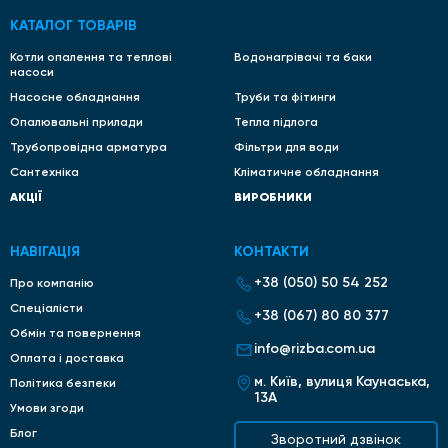
КАТАЛОГ ТОВАРІВ
Котли опалення та теплові
Водонагрівачі та баки
насоси
Насосне обладнання
Труби та фітинги
Опалювальні прилади
Тепла підлога
Трубопровідна арматура
Фільтри для води
Сантехніка
Кліматичне обладнання
АКЦІЇ
ВИРОБНИКИ
НАВІГАЦІЯ
КОНТАКТИ
+38 (050) 50 54 252
Про компанію
Спеціалісти
+38 (067) 80 80 377
Обмін та повернення
info@rizba.com.ua
Оплата і доставка
м. Київ, вулиця Каунаська,
Політика безпеки
13А
Умови згоди
Блог
Зворотний дзвінок