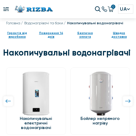
0
UA
Головна
Водонагрівачі та баки
Накопичувальні водонагрівачі
Гарантія від
Повернення 14
Безпечна
Швидка
виробника
днів
оплата
доставка
Накопичувальні водонагрівачі
Накопичувальні
Бойлер непрямого
електричні
нагріву
водонагрівачі