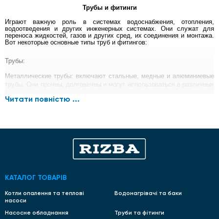
Трубы и фитинги
Играют важную роль в системах водоснабжения, отопления,
водоотведения и других инженерных системах. Они служат для
переноса жидкостей, газов и других сред, их соединения и монтажа.
Вот некоторые основные типы труб и фитингов:
Трубы:
Металлические трубы:
включают стальные, медные и алюминиевые
трубы. Они прочны, долговечны и могут использоваться в различных
системах.
Читати повністю ...
Пластиковые:
включают полиэтилен (PE), полипропилен (PP),
поливинилхлорид (PVC) и другие. Пластиковые трубы легкие,
устойчивы к коррозии и обладают низкой теплопроводностью.
Композитные:
они сочетают в себе различные материалы, такие как
стекловолокно и пластик. Композитные трубы обладают прочностью
металлических труб и коррозионной стойкостью пластиковых.
Асбестоцементные:
используются в системах водоснабжения и
КАТАЛОГ ТОВАРІВ
канализации. Они устойчивы к химическому воздействию и
долговечны.
Котли опалення та теплові
Водонагрівачі та баки
насоси
Фитинги:
Насосне обладнання
Труби та фітинги