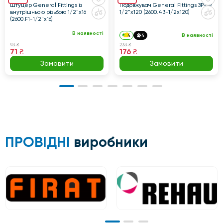
Штуцер General Fittings із
Подовжувач General Fittings ЗР-ЗР
внутрішньою різьбою 1/2"x16
1/2"x120 (2600.43-1/2x120)
(2600.F1-1/2"x16)
В наявності
4
4
В наявності
93 ₴
233 ₴
71 ₴
176 ₴
Замовити
Замовити
ПРОВІДНІ
виробники