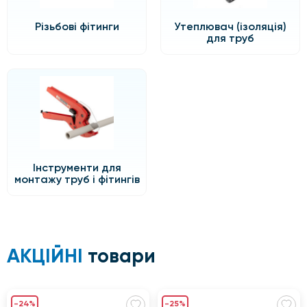
Різьбові фітинги
Утеплювач (ізоляція)
для труб
Інструменти для
монтажу труб і фітингів
АКЦІЙНІ
товари
-24%
-25%