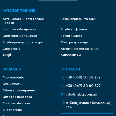
Резервуар місткості забезпечує постійний запас теплої
води;
КАТАЛОГ ТОВАРІВ
Непрямий бойлер, виконаний з нержавійки, прослужить
Котли опалення та теплові
Водонагрівачі та баки
насоси
довго;
Насосне обладнання
Труби та фітинги
Універсальність. Наприклад, Atlantic Cube VM стійкий
Опалювальні прилади
Тепла підлога
до жорсткості води завдяки особливій технології
Steatite, що збільшує термін служби тена;
Трубопровідна арматура
Фільтри для води
Сантехніка
Кліматичне обладнання
Виконана за сучасними технологіями емаль і магнієвий
анод збільшує ефективність і безпеку експлуатації;
АКЦІЇ
ВИРОБНИКИ
Ціна на бойлер непрямого нагріву. Купуючи на Rizba, ви
отримуєте надійне обладнання за доступною ціною.
НАВІГАЦІЯ
КОНТАКТИ
ЯК ПІДІБРАТИ
+38 (050) 50 54 252
Про компанію
Спеціалісти
+38 (067) 80 80 377
Враховуйте кілька ключових чинників:
Обмін та повернення
info@rizba.com.ua
Об'єм бойлера. Розрахуйте щоденне споживання води.
Оплата і доставка
Сміливо вибирайте 50-80 літрові ємності для
м. Київ, вулиця Каунаська,
Політика безпеки
нечисленної сім'ї. Цього достатньо для задоволення
13А
Умови згоди
повсякденних потреб у воді, включно з душем, миттям