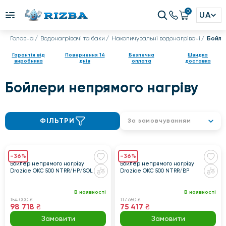
0
UA
Головна
Водонагрівачі та баки
Накопичувальні водонагрівачі
Бойлер
Гарантія від
Повернення 14
Безпечна
Швидка
виробника
днів
оплата
доставка
Бойлери непрямого нагріву
ФІЛЬТРИ
За замовчуванням
-36%
-36%
Бойлер непрямого нагріву
Бойлер непрямого нагріву
Drazice OKC 500 NTRR/HP/SOL
Drazice OKC 500 NTRR/BP
В наявності
В наявності
154 000 ₴
117 650 ₴
98 718 ₴
75 417 ₴
Замовити
Замовити