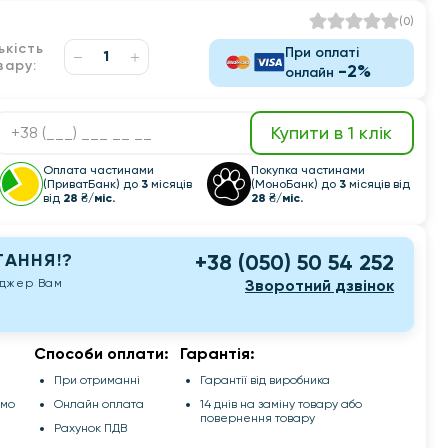
(
0
)
ькість
При оплаті
вару:
-2%
онлайн
Купити в 1 клік
Оплата частинами
Покупка частинами
(ПриватБанк) до
3
місяців
(МоноБанк) до
3
місяців від
від
28 ₴/міс.
28 ₴/міс.
АННЯ!?
+38 (050) 50 54 252
еджер Вам
Зворотний дзвінок
Способи оплати:
Гарантія:
При отриманні
Гарантії від виробника
емо
Онлайн оплата
14 днів на заміну товару або
повернення товару
Рахунок ПДВ