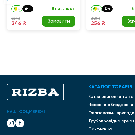
В наявності
В
4
4
4
4
327 ₴
340 ₴
Замовити
За
246 ₴
256 ₴
КАТАЛОГ ТОВАРІВ
Котли опалення та те
Насосне обладнання
НАШІ СОЦМЕРЕЖІ
Опалювальні прилади
Трубопровідна армат
Сантехніка