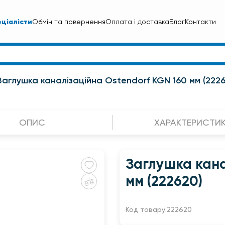
ціалісти
Обмін та повернення
Оплата і доставка
Блог
Контакти
Заглушка каналізаційна Ostendorf KGN 160 мм (222
ОПИС
ХАРАКТЕРИСТИ
Заглушка кана
мм (222620)
Код товару:
222620