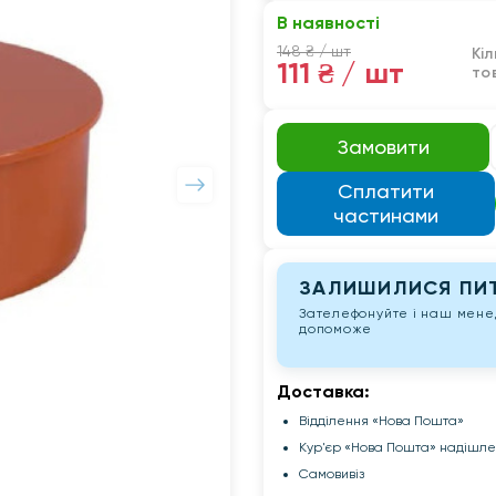
В наявності
148 ₴
/ шт
Кіл
111 ₴
/ шт
то
Замовити
Сплатити
частинами
ЗАЛИШИЛИСЯ ПИТ
Зателефонуйте і наш мен
допоможе
Доставка:
Відділення «Нова Пошта»
Кур'єр «Нова Пошта» надішл
Самовивіз