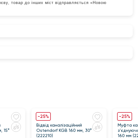
иєву, товар до інших міст відправляється «Новою
-25%
-25%
й
Відвід каналізаційний
Муфта ка
, 15°
Ostendorf KGB 160 мм, 30°
з'єднуюч
(222210)
160 мм (2