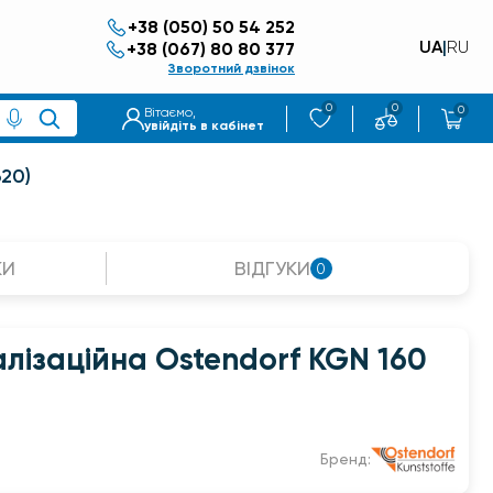
+38 (050) 50 54 252
UA
|
RU
+38 (067) 80 80 377
Зворотний дзвінок
0
0
0
Вітаємо,
увійдіть в кабінет
620)
КИ
ВІДГУКИ
0
лізаційна Ostendorf KGN 160
Бренд: