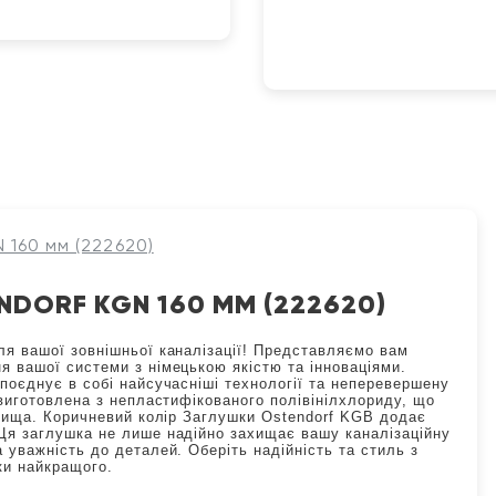
 160 мм (222620)
NDORF KGN 160 ММ (222620)
ля вашої зовнішньої каналізації! Представляємо вам
я вашої системи з німецькою якістю та інноваціями.
поєднує в собі найсучасніші технології та неперевершену
 виготовлена з непластифікованого полівінілхлориду, що
довища. Коричневий колір Заглушки Ostendorf KGB додає
 Ця заглушка не лише надійно захищає вашу каналізаційну
 уважність до деталей. Оберіть надійність та стиль з
ки найкращого.