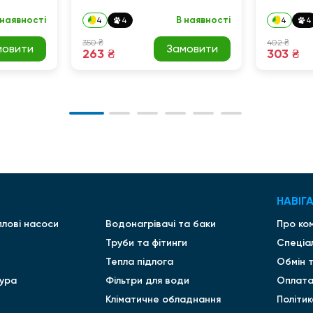
 наявності
В наявності
4
4
4
4
350 ₴
402 ₴
мовити
Замовити
263 ₴
303 ₴
НАВІГА
плові насоси
Водонагрівачі та баки
Про ко
Труби та фітинги
Спеціа
Тепла підлога
Обмін 
ура
Фільтри для води
Оплата
Кліматичне обладнання
Політи