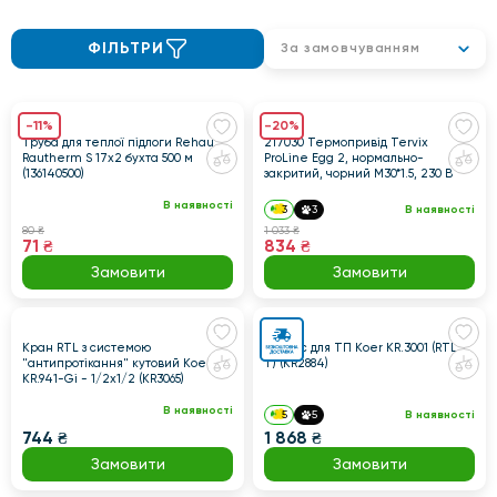
ФІЛЬТРИ
За замовчуванням
-11%
-20%
Труба для теплої підлоги Rehau
217030 Термопривід Tervix
Rautherm S 17x2 бухта 500 м
ProLine Egg 2, нормально-
(136140500)
закритий, чорний M30*1.5, 230 В
В наявності
3
3
В наявності
80 ₴
1 033 ₴
71 ₴
834 ₴
Замовити
Замовити
Кран RTL з системою
Унібокс для ТП Koer KR.3001 (RTL +
"антипротікання" кутовий Koer
T) (KR2884)
KR.941-Gi - 1/2x1/2 (KR3065)
В наявності
5
5
В наявності
744 ₴
1 868 ₴
Замовити
Замовити