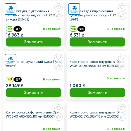
Комплект для підключення
Комплект для підключення
системи тепла підлога FADO 2
циркуляційного насосу FADO
вихода (SEN02)
(SG11)
7
7
В наявності
6
6
В наявності
16 983 ₴
6 331 ₴
Замовити
Замовити
Насосно-змішувальний вузол FADO
Колекторна шафа внутрішня Djoul
(SG21)
WCB-00 360x580x110 мм (DJS00100)
В наявності
7
7
В наявності
29 149 ₴
1 080 ₴
Замовити
Замовити
Колекторна шафа внутрішня Djoul
Колекторна шафа внутрішня Djoul
WCB-01 480x580x110 мм (DJ000100)
WCB-02 610x580x110 мм (DJ000200)
В наявності
В наявності