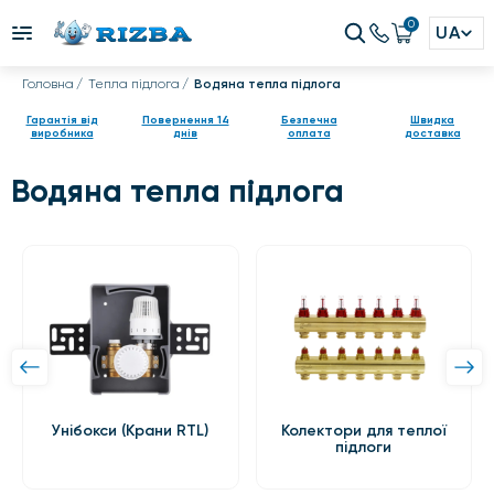
0
UA
Головна
Тепла підлога
Водяна тепла підлога
Гарантія від
Повернення 14
Безпечна
Швидка
виробника
днів
оплата
доставка
Водяна тепла підлога
Унібокси (Крани RTL)
Колектори для теплої
підлоги