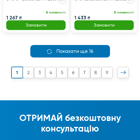
В наявності
В наявності
1 267 ₴
1 433 ₴
Замовити
Замовити
Показати ще 16
1
2
3
4
5
6
7
8
9
ОТРИМАЙ
безкоштовну
консультацію