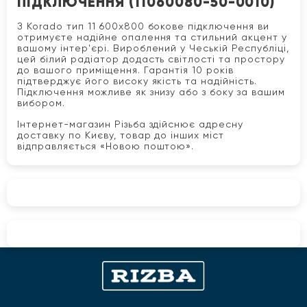
ПІДКЛЮЧЕННЯ (11060080-50-0010)
З Korado тип 11 600x800 бокове підключення ви
отримуєте надійне опалення та стильний акцент у
вашому інтер'єрі. Вироблений у Чеській Республіці,
цей білий радіатор додасть світлості та простору
до вашого приміщення. Гарантія 10 років
підтверджує його високу якість та надійність.
Підключення можливе як знизу або з боку за вашим
вибором.
Інтернет-магазин Різьба здійснює адресну
доставку по Києву, товар до інших міст
відправляється «Новою поштою».