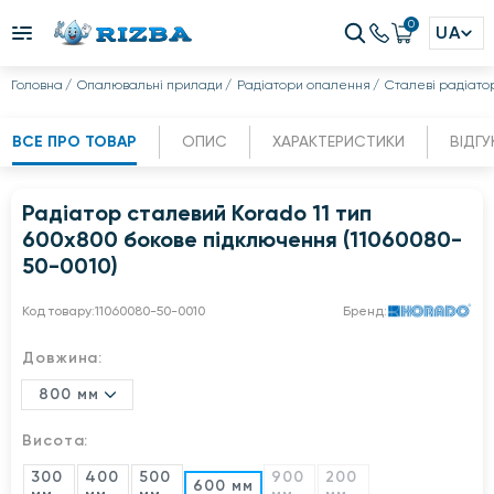
0
UA
Головна
Опалювальні прилади
Радіатори опалення
Сталеві радіато
ВСЕ ПРО ТОВАР
ОПИС
ХАРАКТЕРИСТИКИ
ВІДГУ
Радіатор сталевий Korado 11 тип
600x800 бокове підключення (11060080-
50-0010)
Код товару:
11060080-50-0010
Бренд:
Довжина:
800 мм
Висота:
300
400
500
900
200
600 мм