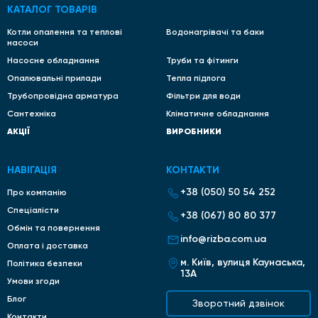
КАТАЛОГ ТОВАРІВ
Котли опалення та теплові
Водонагрівачі та баки
насоси
Насосне обладнання
Труби та фітинги
Опалювальні прилади
Тепла підлога
Трубопровідна арматура
Фільтри для води
Сантехніка
Кліматичне обладнання
АКЦІЇ
ВИРОБНИКИ
НАВІГАЦІЯ
КОНТАКТИ
+38 (050) 50 54 252
Про компанію
Спеціалісти
+38 (067) 80 80 377
Обмін та повернення
info@rizba.com.ua
Оплата і доставка
м. Київ, вулиця Каунаська,
Політика безпеки
13А
Умови згоди
Блог
Зворотний дзвінок
Контакти