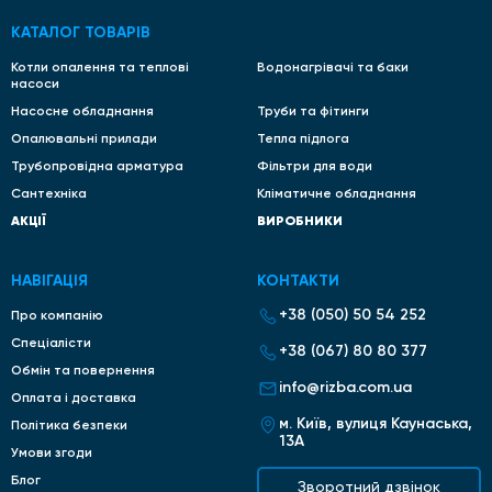
КАТАЛОГ ТОВАРІВ
Котли опалення та теплові
Водонагрівачі та баки
насоси
Насосне обладнання
Труби та фітинги
Опалювальні прилади
Тепла підлога
Трубопровідна арматура
Фільтри для води
Сантехніка
Кліматичне обладнання
АКЦІЇ
ВИРОБНИКИ
НАВІГАЦІЯ
КОНТАКТИ
+38 (050) 50 54 252
Про компанію
Спеціалісти
+38 (067) 80 80 377
Обмін та повернення
info@rizba.com.ua
Оплата і доставка
м. Київ, вулиця Каунаська,
Політика безпеки
13А
Умови згоди
Блог
Зворотний дзвінок