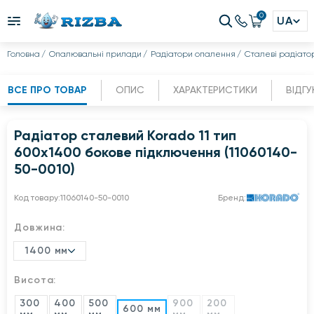
0
UA
Головна
Опалювальні прилади
Радіатори опалення
Сталеві радіато
ВСЕ ПРО ТОВАР
ОПИС
ХАРАКТЕРИСТИКИ
ВІДГУ
Радіатор сталевий Korado 11 тип
600x1400 бокове підключення (11060140-
50-0010)
Код товару:
11060140-50-0010
Бренд:
Довжина:
1400 мм
Висота:
300
400
500
900
200
600 мм