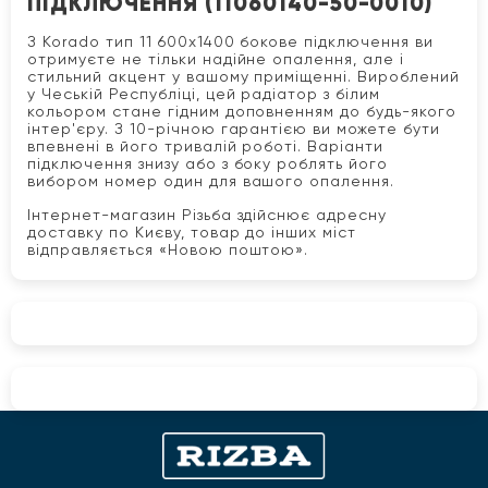
ПІДКЛЮЧЕННЯ (11060140-50-0010)
З Korado тип 11 600x1400 бокове підключення ви
отримуєте не тільки надійне опалення, але і
стильний акцент у вашому приміщенні. Вироблений
у Чеській Республіці, цей радіатор з білим
кольором стане гідним доповненням до будь-якого
інтер'єру. З 10-річною гарантією ви можете бути
впевнені в його тривалій роботі. Варіанти
підключення знизу або з боку роблять його
вибором номер один для вашого опалення.
Інтернет-магазин Різьба здійснює адресну
доставку по Києву, товар до інших міст
відправляється «Новою поштою».