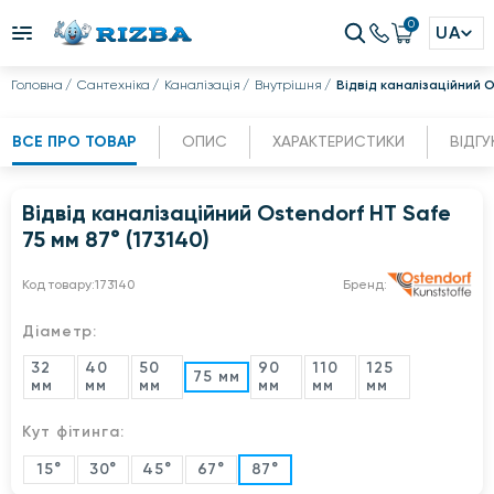
0
UA
Головна
Сантехніка
Каналізація
Внутрішня
Відвід каналізаційний O
ВСЕ ПРО ТОВАР
ОПИС
ХАРАКТЕРИСТИКИ
ВІДГУ
Відвід каналізаційний Ostendorf HT Safe
75 мм 87° (173140)
Код товару:
173140
Бренд:
Діаметр:
32
40
50
90
110
125
75 мм
мм
мм
мм
мм
мм
мм
Кут фітинга:
15°
30°
45°
67°
87°