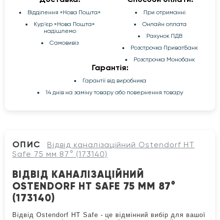
Відділення «Нова Пошта»
При отриманні
Кур'єр «Нова Пошта»
Онлайн оплата
надішлемо
Рахунок ПДВ
Самовивіз
Розстрочка ПриватБанк
Розстрочка Монобанк
Гарантія:
Гарантії від виробника
14 днів на заміну товару або повернення товару
ОПИС
Відвід каналізаційний Ostendorf HT
Safe 75 мм 87° (173140)
ВІДВІД КАНАЛІЗАЦІЙНИЙ
OSTENDORF HT SAFE 75 ММ 87°
(173140)
Відвід Ostendorf HT Safe - це відмінний вибір для вашої