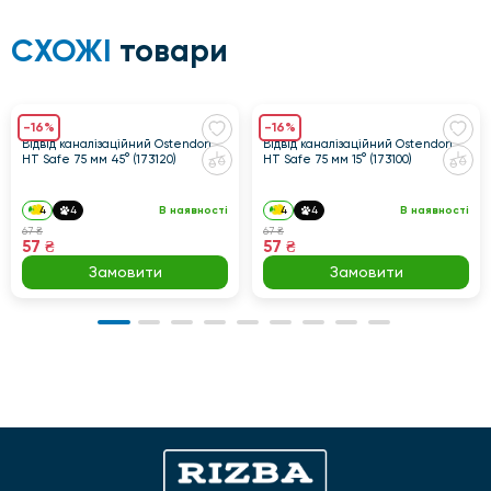
СХОЖІ
товари
-16%
-16%
Відвід каналізаційний Ostendorf
Відвід каналізаційний Ostendorf
HT Safe 75 мм 45° (173120)
HT Safe 75 мм 15° (173100)
4
4
В наявності
4
4
В наявності
67 ₴
67 ₴
57 ₴
57 ₴
Замовити
Замовити