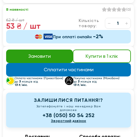
В наявності
(
0
)
62 ₴
/ шт
Кількість
53 ₴
/ шт
товару:
-2%
При оплаті онлайн
Замовити
Купити в 1 клік
Сплатити частинами
Оплата частинами (ПриватБанк)
Покупка частинами (МоноБанк)
3
3
до
місяців від
до
місяців від
13 ₴/міс.
13 ₴/міс.
ЗАЛИШИЛИСЯ ПИТАННЯ!?
Зателефонуйте і наш менеджер Вам
допоможе
+38 (050) 50 54 252
Зворотний дзвінок
Доставка:
Способи оплати: