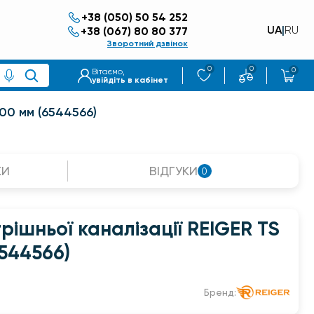
+38 (050) 50 54 252
UA
|
RU
+38 (067) 80 80 377
Зворотний дзвінок
0
0
0
Вітаємо,
увійдіть в кабінет
000 мм (6544566)
КИ
ВІДГУКИ
0
рішньої каналізації REIGER TS
6544566)
Бренд: