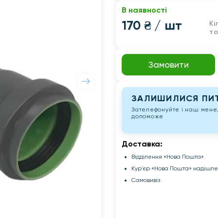
В наявності
170 ₴
/ шт
Кі
то
Замовити
ЗАЛИШИЛИСЯ ПИТ
Зателефонуйте і наш мен
допоможе
Доставка:
Відділення «Нова Пошта»
Кур'єр «Нова Пошта» надішл
Самовивіз