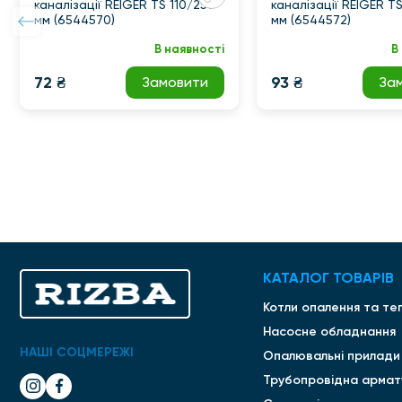
каналізації REIGER TS 110/250
каналізації REIGER T
мм (6544570)
мм (6544572)
В наявності
В
72 ₴
93 ₴
Замовити
За
КАТАЛОГ ТОВАРІВ
Котли опалення та те
Насосне обладнання
НАШІ СОЦМЕРЕЖІ
Опалювальні прилади
Трубопровідна армат