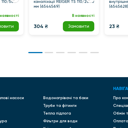
S 110/500
каналізації REIGER TS 110/2000
внутрішня
мм (6544569)
(6545628
 наявності
В наявності
304 ₴
23 ₴
мовити
Замовити
НАВІГА
плові насоси
Водонагрівачі та баки
Про ко
Труби та фітинги
Спеціа
Тепла підлога
Обмін 
ура
Фільтри для води
Оплата