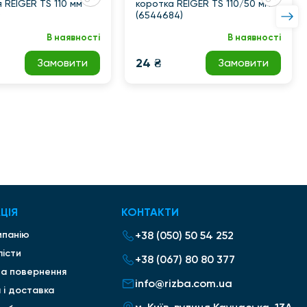
 REIGER TS 110 мм
коротка REIGER TS 110/50 мм
)
(6544684)
В наявності
В наявності
24 ₴
Замовити
Замовити
ЦІЯ
КОНТАКТИ
мпанію
+38 (050) 50 54 252
лісти
+38 (067) 80 80 377
та повернення
info@rizba.com.ua
 і доставка