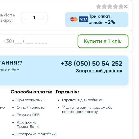
(
0
)
лькість
При оплаті
вару:
-2%
онлайн
Купити в 1 клік
АННЯ!?
+38 (050) 50 54 252
еджер Вам
Зворотний дзвінок
Способи оплати:
Гарантія:
При отриманні
Гарантії від виробника
емо
Онлайн оплата
14 днів на заміну товару або
повернення товару
Рахунок ПДВ
Розстрочка
ПриватБанк
Розстрочка Монобанк