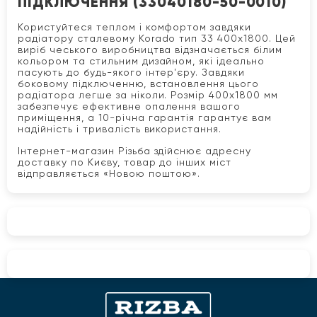
ПІДКЛЮЧЕННЯ (33040180-50-0010)
Користуйтеся теплом і комфортом завдяки
радіатору сталевому Korado тип 33 400x1800. Цей
виріб чеського виробництва відзначається білим
кольором та стильним дизайном, які ідеально
пасують до будь-якого інтер'єру. Завдяки
боковому підключенню, встановлення цього
радіатора легше за ніколи. Розмір 400x1800 мм
забезпечує ефективне опалення вашого
приміщення, а 10-річна гарантія гарантує вам
надійність і тривалість використання.
Інтернет-магазин Різьба здійснює адресну
доставку по Києву, товар до інших міст
відправляється «Новою поштою».