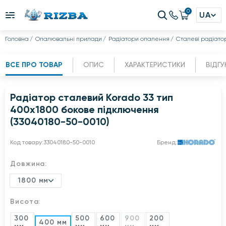
0
UA
Головна
Опалювальні прилади
Радіатори опалення
Сталеві радіато
ВСЕ ПРО ТОВАР
ОПИС
ХАРАКТЕРИСТИКИ
ВІДГУ
Радіатор сталевий Korado 33 тип
400x1800 бокове підключення
(33040180-50-0010)
Код товару:
33040180-50-0010
Бренд:
Довжина:
1800 мм
Висота:
300
500
600
900
200
400 мм