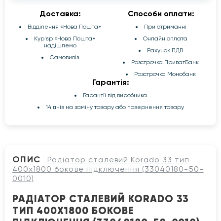
Доставка:
Способи оплати:
Відділення «Нова Пошта»
При отриманні
Кур'єр «Нова Пошта»
Онлайн оплата
надішлемо
Рахунок ПДВ
Самовивіз
Розстрочка ПриватБанк
Розстрочка Монобанк
Гарантія:
Гарантії від виробника
14 днів на заміну товару або повернення товару
ОПИС
Радіатор сталевий Korado 33 тип
400x1800 бокове підключення (33040180-50-
0010)
РАДІАТОР СТАЛЕВИЙ KORADO 33
ТИП 400X1800 БОКОВЕ