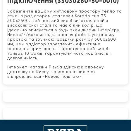
ПІДКЛЮЧЕННЯ (33030260-50-0010)
Забезпечте вашому житловому простору тепло та
стиль з радіатором сталевим Korado тип 33
300x2600. Цей чеський виріб виготовлений з
високоякісної сталі та має білий колір, що
ідеально вписується в будь-який дизайн інтер'єру.
Нижнє///бокове підключення робить установку
простою та зручною. Завдяки розміру 300x2600
мм, цей радіатор забезпечить ефективне
опалення приміщення. Гарантія на цей виріб
триває 10 років, гарантуючи його надійність і
довговічність.
Інтернет-магазин Різьба здійснює адресну
доставку по Києву, товар до інших міст
відправляється «Новою поштою».