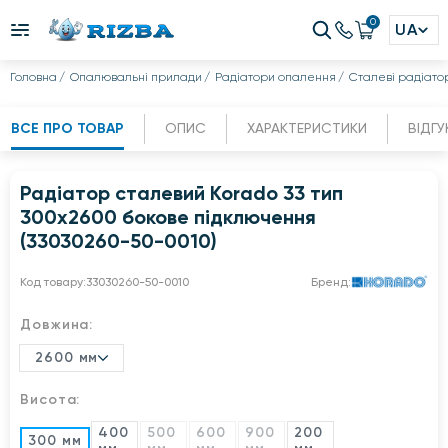
0
UA
Головна
Опалювальні прилади
Радіатори опалення
Сталеві радіато
ВСЕ ПРО ТОВАР
ОПИС
ХАРАКТЕРИСТИКИ
ВІДГУ
Радіатор сталевий Korado 33 тип
300x2600 бокове підключення
(33030260-50-0010)
Код товару:
33030260-50-0010
Бренд:
Довжина:
2600 мм
Висота:
400
500
600
900
200
300 мм