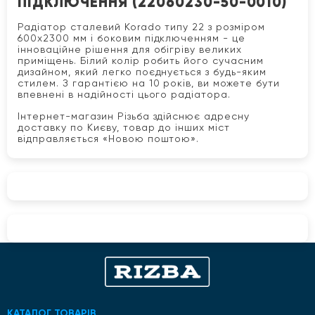
ПІДКЛЮЧЕННЯ (22060230-50-0010)
Радіатор сталевий Korado типу 22 з розміром
600x2300 мм і боковим підключенням - це
інноваційне рішення для обігріву великих
приміщень. Білий колір робить його сучасним
дизайном, який легко поєднується з будь-яким
стилем. З гарантією на 10 років, ви можете бути
впевнені в надійності цього радіатора.
Інтернет-магазин Різьба здійснює адресну
доставку по Києву, товар до інших міст
відправляється «Новою поштою».
КАТАЛОГ ТОВАРІВ