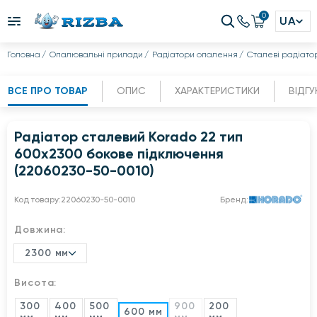
0
UA
Головна
Опалювальні прилади
Радіатори опалення
Сталеві радіато
ВСЕ ПРО ТОВАР
ОПИС
ХАРАКТЕРИСТИКИ
ВІДГУ
Радіатор сталевий Korado 22 тип
600x2300 бокове підключення
(22060230-50-0010)
Код товару:
22060230-50-0010
Бренд:
Довжина:
2300 мм
Висота:
300
400
500
900
200
600 мм