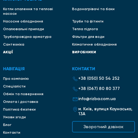
Котли опалення та теплові
Водонагрівачі та баки
насоси
Насосне обладнання
Труби та фітинги
Опалювальні прилади
Тепла підлога
Трубопровідна арматура
Фільтри для води
Сантехніка
Кліматичне обладнання
АКЦІЇ
ВИРОБНИКИ
НАВІГАЦІЯ
КОНТАКТИ
+38 (050) 50 54 252
Про компанію
Спеціалісти
+38 (067) 80 80 377
Обмін та повернення
info@rizba.com.ua
Оплата і доставка
м. Київ, вулиця Каунаська,
Політика безпеки
13А
Умови згоди
Блог
Зворотний дзвінок
Контакти