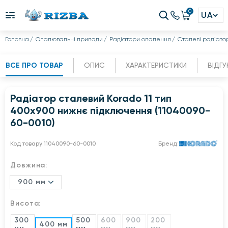
0
UA
Головна
Опалювальні прилади
Радіатори опалення
Сталеві радіато
ВСЕ ПРО ТОВАР
ОПИС
ХАРАКТЕРИСТИКИ
ВІДГУ
Радіатор сталевий Korado 11 тип
400x900 нижнє підключення (11040090-
60-0010)
Код товару:
11040090-60-0010
Бренд:
Довжина:
900 мм
Висота:
300
500
600
900
200
400 мм