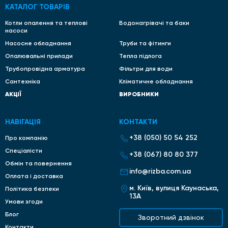
КАТАЛОГ ТОВАРІВ
Котли опалення та теплові
Водонагрівачі та баки
насоси
Насосне обладнання
Труби та фітинги
Опалювальні прилади
Тепла підлога
Трубопровідна арматура
Фільтри для води
Сантехніка
Кліматичне обладнання
АКЦІЇ
ВИРОБНИКИ
НАВІГАЦІЯ
КОНТАКТИ
+38 (050) 50 54 252
Про компанію
Спеціалісти
+38 (067) 80 80 377
Обмін та повернення
info@rizba.com.ua
Оплата і доставка
м. Київ, вулиця Каунаська,
Політика безпеки
13А
Умови згоди
Блог
Зворотний дзвінок
Контакти