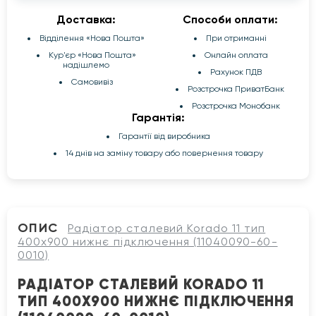
Доставка:
Способи оплати:
Відділення «Нова Пошта»
При отриманні
Кур'єр «Нова Пошта»
Онлайн оплата
надішлемо
Рахунок ПДВ
Самовивіз
Розстрочка ПриватБанк
Розстрочка Монобанк
Гарантія:
Гарантії від виробника
14 днів на заміну товару або повернення товару
ОПИС
Радіатор сталевий Korado 11 тип
400x900 нижнє підключення (11040090-60-
0010)
РАДІАТОР СТАЛЕВИЙ KORADO 11
ТИП 400X900 НИЖНЄ ПІДКЛЮЧЕННЯ