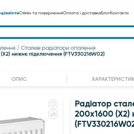
ціалісти
Обмін та повернення
Оплата і доставка
Блог
Контакти
алення
Сталеві радіатори опалення
 (Х2) нижнє підключення (FTV330216W02)
ОПИС
ХАРАКТЕРИСТИ
Радіатор стал
200х1600 (Х2)
(FTV330216W02