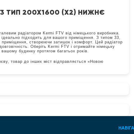
33 ТИП 200Х1600 (Х2) НИЖНЄ
талевим радіатором Kermi FTV від німецького виробника.
 ідеально підходить для вашого приміщення. З типом 33,
я приміщення, створюючи затишок і комфорт. Цей радіатор
довговічність. Оберіть Kermi FTV і отримайте німецьку
 вашому будинку протягом багатьох років.
иєву, товар до інших міст відправляється «Новою
НАВІГА