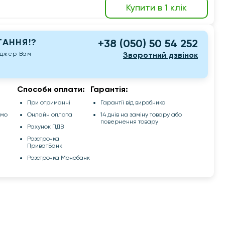
Купити в 1 клік
АННЯ!?
+38 (050) 50 54 252
еджер Вам
Зворотний дзвінок
Способи оплати:
Гарантія:
При отриманні
Гарантії від виробника
емо
Онлайн оплата
14 днів на заміну товару або
повернення товару
Рахунок ПДВ
Розстрочка
ПриватБанк
Розстрочка Монобанк