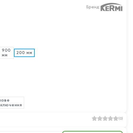
Бренд:
900
200 мм
мм
кове
дключення
(
0
)