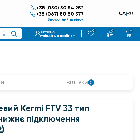
+38 (050) 50 54 252
UA
|
RU
+38 (067) 80 80 377
Зворотний дзвінок
0
0
0
Вітаємо,
увійдіть в кабінет
КИ
ВІДГУКИ
0
евий Kermi FTV 33 тип
 нижнє підключення
)