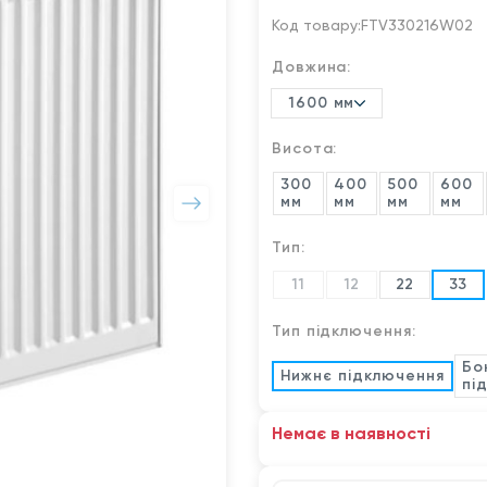
Код товару:
FTV330216W02
Довжина:
1600 мм
Висота:
300
400
500
600
мм
мм
мм
мм
Тип:
11
12
22
33
Тип підключення:
Бо
Нижнє підключення
пі
Немає в наявності