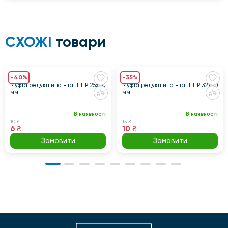
СХОЖІ
товари
-40%
-35%
Муфта редукційна Firat ППР 25х20
Муфта редукційна Firat ППР 32х20
мм
мм
В наявності
В наявності
10 ₴
15 ₴
6 ₴
10 ₴
Замовити
Замовити