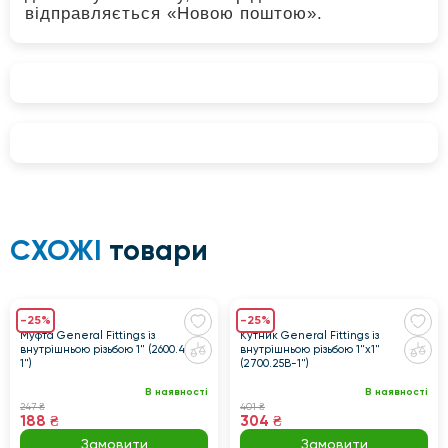
відправляється «Новою поштою».
СХОЖІ
товари
-25%
-25%
Муфта General Fittings із
Кутник General Fittings із
внутрішньою різьбою 1" (2600.46-
внутрішньою різьбою 1"x1"
1")
(2700.25B-1")
В наявності
В наявності
247 ₴
401 ₴
188 ₴
304 ₴
Замовити
Замовити