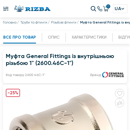
0
UA
Головна
Труби та фітинги
Різьбові фітинги
Муфта General Fittings із в
ВСЕ ПРО ТОВАР
ОПИС
ХАРАКТЕРИСТИКИ
ВІДГУ
Муфта General Fittings із внутрішньою
різьбою 1" (2600.46C-1")
Код товару:
2600.46C-1"
Бренд:
-25%