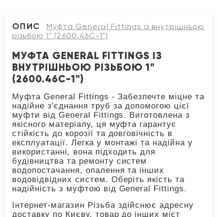
ОПИС
Муфта General Fittings із внутрішньою
різьбою 1" (2600.46C-1")
МУФТА GENERAL FITTINGS ІЗ
ВНУТРІШНЬОЮ РІЗЬБОЮ 1"
(2600.46C-1")
Муфта General Fittings - Забезпечте міцне та
надійне з'єднання труб за допомогою цієї
муфти від General Fittings. Виготовлена з
якісного матеріалу, ця муфта гарантує
стійкість до корозії та довговічність в
експлуатації. Легка у монтажі та надійна у
використанні, вона підходить для
будівництва та ремонту систем
водопостачання, опалення та інших
водовідвідних систем. Оберіть якість та
надійність з муфтою від General Fittings.
Інтернет-магазин Різьба здійснює адресну
доставку по Києву, товар до інших міст