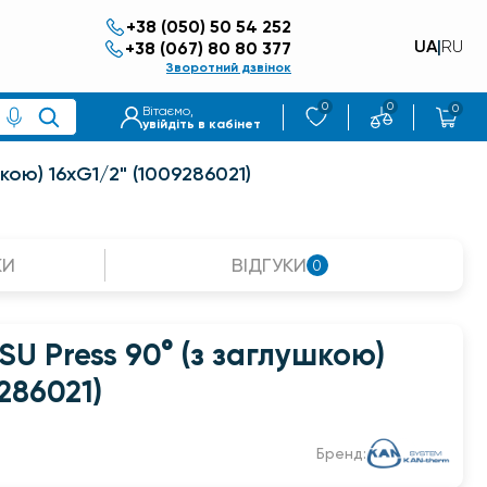
+38 (050) 50 54 252
UA
|
RU
+38 (067) 80 80 377
Зворотний дзвінок
0
0
0
Вітаємо,
увійдіть в кабінет
шкою) 16хG1/2" (1009286021)
КИ
ВІДГУКИ
0
SU Press 90° (з заглушкою)
286021)
Бренд: