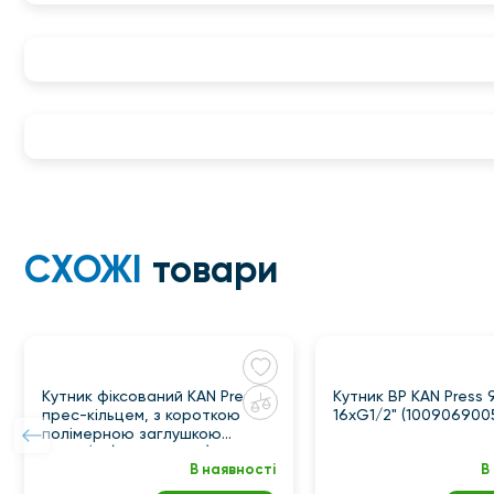
СХОЖІ
товари
Кутник фіксований KAN Press з
Кутник ВР KAN Press 
прес-кільцем, з короткою
16xG1/2" (100906900
полімерною заглушкою
16хG1/2" (1009285009)
В наявності
В