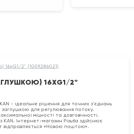
) 16хG1/2" (1009286021)
ЗАГЛУШКОЮ) 16ХG1/2"
д KAN - ідеальне рішення для точних з'єднань
ї і заглушкою для регулювання потоку.
аксимальної міцності та довговічності.
з KAN. Інтернет-магазин Різьба здійснює
ст відправляється «Новою поштою».