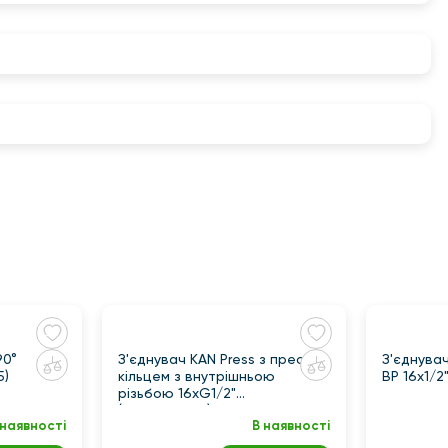
90°
З'єднувач KAN Press з прес-
З'єднува
5)
кільцем з внутрішньою
ВР 16x1/2
різьбою 16хG1/2"
(1009044002)
 наявності
В наявності