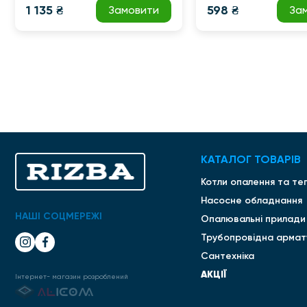
1 135 ₴
598 ₴
Замовити
За
КАТАЛОГ ТОВАРІВ
Котли опалення та те
Насосне обладнання
НАШІ СОЦМЕРЕЖІ
Опалювальні прилади
Трубопровідна армат
Сантехніка
АКЦІЇ
Інтернет- магазин розроблений