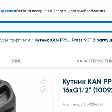
ціалісти
Обмін та повернення
Оплата і доставка
Блог
Контакти
Кутник KAN PPSU Press 90° (з заглу
уби та фітинги
ОПИС
ХАРАКТЕРИСТИ
Кутник KAN PP
16хG1/2" (1009
Код товару:
1009286021