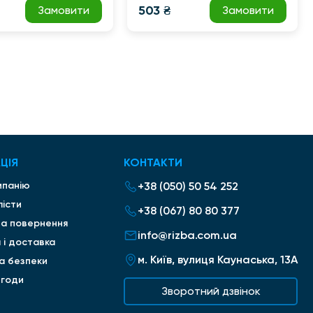
503 ₴
Замовити
Замовити
ЦІЯ
КОНТАКТИ
мпанію
+38 (050) 50 54 252
лісти
+38 (067) 80 80 377
та повернення
info@rizba.com.ua
 і доставка
м. Київ, вулиця Каунаська, 13А
ка безпеки
згоди
Зворотний дзвінок