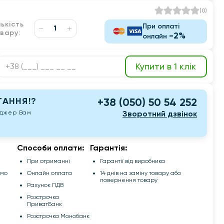
(
0
)
лькість
При оплаті
вару:
-2%
онлайн
Купити в 1 клік
АННЯ!?
+38 (050) 50 54 252
еджер Вам
Зворотний дзвінок
Способи оплати:
Гарантія:
При отриманні
Гарантії від виробника
емо
Онлайн оплата
14 днів на заміну товару або
повернення товару
Рахунок ПДВ
Розстрочка
ПриватБанк
Розстрочка Монобанк