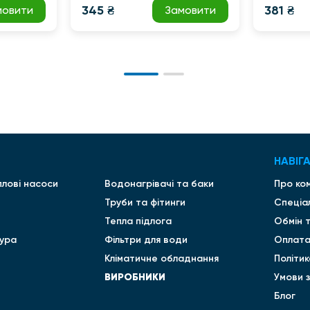
345 ₴
381 ₴
мовити
Замовити
НАВІГА
плові насоси
Водонагрівачі та баки
Про ко
Труби та фітинги
Спеціа
Тепла підлога
Обмін 
ура
Фільтри для води
Оплата
Кліматичне обладнання
Політи
ВИРОБНИКИ
Умови 
Блог