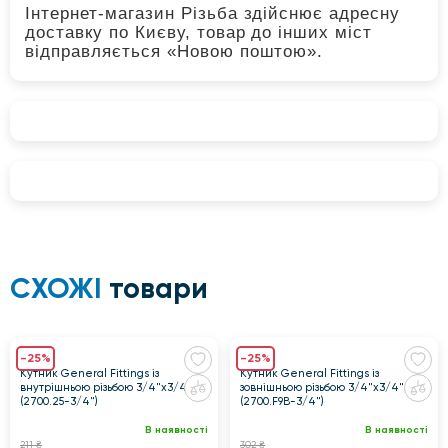
Інтернет-магазин Різьба здійснює адресну
доставку по Києву, товар до інших міст
відправляється «Новою поштою».
СХОЖІ
товари
-25%
-25%
Кутник General Fittings із
Кутник General Fittings із
внутрішньою різьбою 3/4"x3/4"
зовнішньою різьбою 3/4"x3/4"
(2700.25-3/4")
(2700.F9B-3/4")
В наявності
В наявності
211 ₴
302 ₴