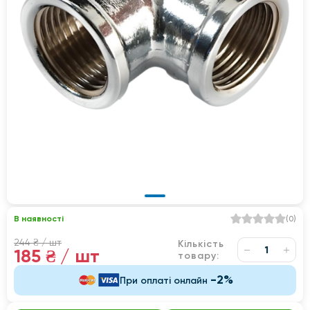
В наявності
(
0
)
244 ₴
/ шт
Кількість
185 ₴
/ шт
товару:
-2%
При оплаті онлайн