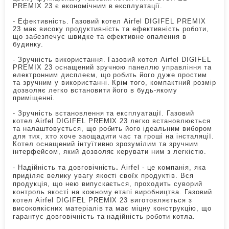
PREMIX 23 є економічним в експлуатації.
- Ефективність. Газовий котел Airfel DIGIFEL PREMIX
23 має високу продуктивність та ефективність роботи,
що забезпечує швидке та ефективне опалення в
будинку.
- Зручність використання. Газовий котел Airfel DIGIFEL
PREMIX 23 оснащений зручною панеллю управління та
електронним дисплеєм, що робить його дуже простим
та зручним у використанні. Крім того, компактний розмір
дозволяє легко встановити його в будь-якому
приміщенні.
- Зручність встановлення та експлуатації. Газовий
котел Airfel DIGIFEL PREMIX 23 легко встановлюється
та налаштовується, що робить його ідеальним вибором
для тих, хто хоче заощадити час та гроші на інсталяції.
Котел оснащений інтуїтивно зрозумілим та зручним
інтерфейсом, який дозволяє керувати ним з легкістю.
-
Надійність та довговічність
.
Airfel - це компанія, яка
приділяє велику увагу якості своїх продуктів. Вся
продукція, що нею випускається, проходить суворий
контроль якості на кожному етапі виробництва. Газовий
котел Airfel DIGIFEL PREMIX 23 виготовляється з
високоякісних матеріалів та має міцну конструкцію, що
гарантує довговічність та надійність роботи котла.