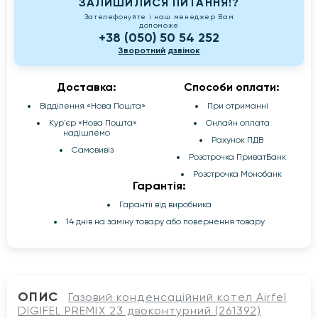
ЗАЛИШИЛИСЯ ПИТАННЯ!?
Зателефонуйте і наш менеджер Вам
допоможе
+38 (050) 50 54 252
Зворотний дзвінок
Доставка:
Способи оплати:
Відділення «Нова Пошта»
При отриманні
Кур'єр «Нова Пошта»
Онлайн оплата
надішлемо
Рахунок ПДВ
Самовивіз
Розстрочка ПриватБанк
Розстрочка Монобанк
Гарантія:
Гарантії від виробника
14 днів на заміну товару або повернення товару
ОПИС
Газовий конденсаційний котел Airfel
DIGIFEL PREMIX 23 двоконтурний (261392)