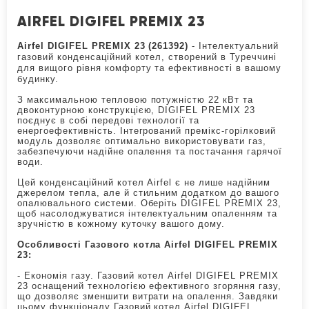
AIRFEL DIGIFEL PREMIX 23
Airfel DIGIFEL PREMIX 23 (261392)
- Інтелектуальний
газовий конденсаційний котел, створений в Туреччині
для вищого рівня комфорту та ефективності в вашому
будинку.
З максимальною тепловою потужністю 22 кВт та
двоконтурною конструкцією, DIGIFEL PREMIX 23
поєднує в собі передові технології та
енергоефективність. Інтегрований премікс-горілковий
модуль дозволяє оптимально використовувати газ,
забезпечуючи надійне опалення та постачання гарячої
води.
Цей конденсаційний котел Airfel є не лише надійним
джерелом тепла, але й стильним додатком до вашого
опалювального системи. Оберіть DIGIFEL PREMIX 23,
щоб насолоджуватися інтелектуальним опаленням та
зручністю в кожному куточку вашого дому.
Особливості Газового котла Airfel DIGIFEL PREMIX
23:
- Економія газу. Газовий котел Airfel DIGIFEL PREMIX
23 оснащений технологією ефективного згоряння газу,
що дозволяє зменшити витрати на опалення. Завдяки
цьому функціоналу Газовий котел Airfel DIGIFEL