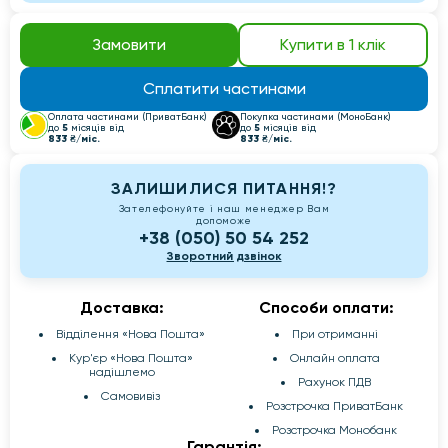
Замовити
Купити в 1 клік
Сплатити частинами
Оплата частинами (ПриватБанк)
Покупка частинами (МоноБанк)
5
5
до
місяців від
до
місяців від
833 ₴/міс.
833 ₴/міс.
ЗАЛИШИЛИСЯ ПИТАННЯ!?
Зателефонуйте і наш менеджер Вам
допоможе
+38 (050) 50 54 252
Зворотний дзвінок
Доставка:
Способи оплати:
Відділення «Нова Пошта»
При отриманні
Кур'єр «Нова Пошта»
Онлайн оплата
надішлемо
Рахунок ПДВ
Самовивіз
Розстрочка ПриватБанк
Розстрочка Монобанк
Гарантія: