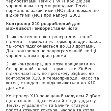
термостатами Tervix з WiFi або ZigBee
управлінням і термоприводами Tervix
нормально закритими (NC) або нормально
відкритими (NO) при напрузі 230В.
Контролер X10 розроблений для
можливості використання його:
1. як класичного контролера для теплої
підлоги - термостати, термоприводи, насос
та котел підключаються до Х10 дротами.
Далі контролер по запрограмованій логіці
управляє цими пристроями.
2. як контролера, що може працювати по
безпровідній схемі - термостати ZigBee
підключаються, по протоколу ZigBee, до
контролера Х10, а термоприводи, насос та
котел, стандартно підключаються до Х10
дротами.
Контролер X10 оснащений модулем ZigBee,
що дозволяє підключити його до додатку
Tervix, управляити та бачити статуси
роботи кожного контура, насоса та котла.