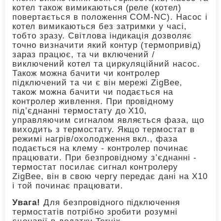
котел також вимикаються (реле (котел)
повертається в положення COM-NC). Насос і
котел вимикаються без затримки у часі,
тобто зразу. Світлова індикація дозволяє
точно визначити який контур (термопривід)
зараз працює, та чи включений /
виключений котел та циркуляційний насос.
Також можна бачити чи контролер
підключений та чи є він мережі ZigBee,
також можна бачити чи подається на
контролер живлення. При провідному
під’єднанні термостату до Х10,
управляючим сигналом являється фаза, що
виходить з термостату. Якщо термостат в
режимі нагрів/охолодження вкл., фаза
подається на клему - контролер починає
працювати. При безпровідному з’єднанні -
термостат посилає сигнал контролеру
ZigBee, він в свою чергу передає дані на Х10
і той починає працювати.
Увага!
Для безпровідного підключення
термостатів потрібно зробити розумні