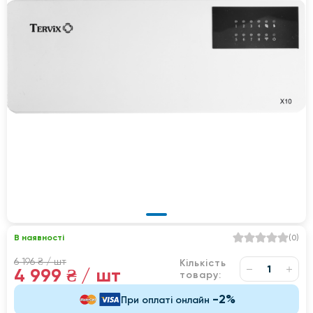
В наявності
(
0
)
6 196 ₴
/ шт
Кількість
4 999 ₴
/ шт
товару:
-2%
При оплаті онлайн