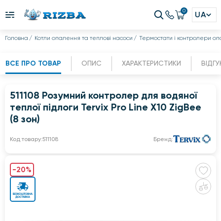
0
UA
Головна
Котли опалення та теплові насоси
Термостати і контролери о
ВСЕ ПРО ТОВАР
ОПИС
ХАРАКТЕРИСТИКИ
ВІДГУ
511108 Розумний контролер для водяної
теплої підлоги Tervix Pro Line X10 ZigBee
(8 зон)
Код товару:
511108
Бренд:
-20%