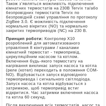
Також з’являться можливість підключення
кімнатних термостатів на 230В Tervix та/або
безпровідних термостатів Tervix по
безпровідній схемі управління по протоколу
ZigBee 3.0. Є можливість підключення
нормально вікритих (NO) та нормально
закритих термоприводів (NC) на 230 В.
Принцип роботи:
Контролер X10
розроблений для автоматизованого
управління 8 контурами / каналами
кімнатний термостат - термопривід,
циркуляційним насосом та котлом.
Включення будь-якого термостату на
нагрівання викликає запуск насоса та котла
(реле (котел) переходить в положення COM-
NO). Відбувається запуск відповідного
термопривода і сигнального світлодіода.
Запуск насоса та котла відбувається з
затримкою, щоб термопривід встиг
відкритися. Час затримки включення насоса
та котла 60 секунд.
Після виключення всіх термостатів, насос та