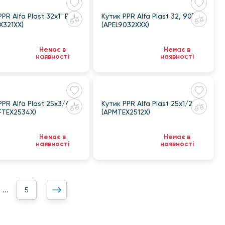
к, залишаючись водночас близькою до потреб локальних
PPR Alfa Plast 32х1" ВР
Кутик PPR Alfa Plast 32, 90°
X321XX)
(APEL9032XXX)
Немає в
Немає в
наявності
наявності
PPR Alfa Plast 25х3/4"
Кутик PPR Alfa Plast 25х1/2" ЗР
FTEX2534X)
(APMTEX2512X)
Немає в
Немає в
наявності
наявності
5