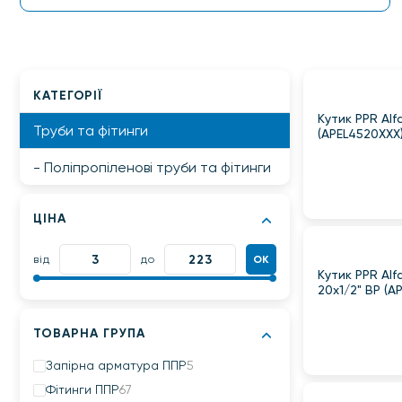
КАТЕГОРІЇ
Кутик PPR Alfa
Труби та фітинги
(APEL4520XXX
- Поліпропіленові труби та фітинги
ЦІНА
від
до
ОК
Кутик PPR Alf
20х1/2" ВР (
ТОВАРНА ГРУПА
Запірна арматура ППР
5
Фітинги ППР
67