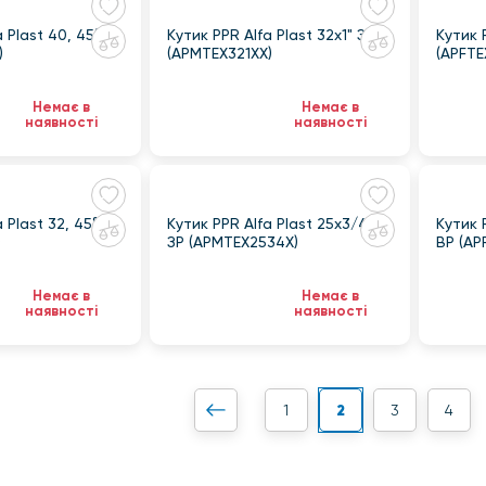
компанія може успішно інтегруватися у світовий рино
споживачів.
 Plast 40, 45°
Кутик PPR Alfa Plast 32х1" ЗР
Кутик 
)
(APMTEX321XX)
(APFTE
Немає в
Немає в
наявності
наявності
 Plast 32, 45°
Кутик PPR Alfa Plast 25х3/4"
Кутик 
)
ЗР (APMTEX2534X)
ВР (AP
Немає в
Немає в
наявності
наявності
2
1
3
4