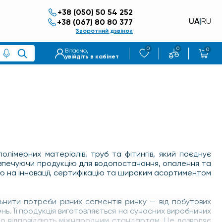
+38 (050) 50 54 252
UA
|
RU
+38 (067) 80 80 377
Зворотний дзвінок
0
0
0
Вітаємо,
увійдіть в кабінет
полімерних матеріалів, труб та фітингів, який поєднує
безпечуючи продукцію для водопостачання, опалення та
єю на інновації, сертифікацію та широким асортиментом
ьнити потреби різних сегментів ринку — від побутових
. Її продукція виготовляється на сучасних виробничих
 що відповідають міжнародним стандартам. Це дозволяє