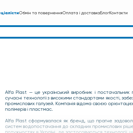
ціалісти
Обмін та повернення
Оплата і доставка
Блог
Контакти
Alfa Plast — це український виробник і постачальник 
сучасні технології з високими стандартами якості, за
промислових галузей. Компанія відома своєю орієнтаці
полімерів і пластмас.
Alfa Plast сформувалася як бренд, що прагне задовол
систем водопостачання до складних промислових рішень
потужностях в Україні, де застосовуються технології,