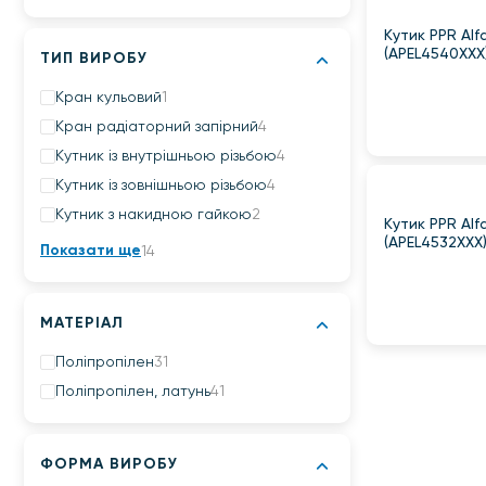
Кутик PPR Alfa
(APEL4540XXX
ТИП ВИРОБУ
Кран кульовий
1
Кран радіаторний запірний
4
Кутник із внутрішньою різьбою
4
Кутник із зовнішньою різьбою
4
Кутник з накидною гайкою
2
Кутик PPR Alfa
(APEL4532XXX
Показати ще
14
МАТЕРІАЛ
Поліпропілен
31
Поліпропілен, латунь
41
ФОРМА ВИРОБУ